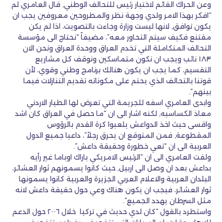
وعن الحراك القائم لاختيار رئيس للتحالف الوطني, قال العامري لم
“افكر بهذا الامر ولدي وجهة نظر والمطروحين معروفين يجب ان
يكون توافق, لانها ليست وزارة وجاءت بالتصويت، اذا لم يكن
مقتنع فكيف سيتم التحاور معه”، مضيفاً “نحتاج الى مؤسسة
التحالف المتكاملة التي تخدم العراق ووحدة العراق ونحن الان
١٨٣ نائب ويجب ان نكون متماسكين ونوقف كل مشاريع
التقسيم، كما يجب ان يكون هنالك برنامج وطني وقوي، لأن
قوتنا بالتحالف الذي يحتم على مكوناته تقديم التنازلات فيما
بينهم”.
وابدى العامري اسفه للجريمة التي تعرض لها الطيار الاردني
معاذ الكساسبه, لكنه اشار الى ان “ما حصل في العراق كان اشد
واقسى حيث اخذ الدواعش يلعبوا كرة القدم بالرؤوس
المقطوعة, فمن المتوقع ان يحرق رجلاً”، داعيا جميع الدول
العربية الى ان “تعي خطورة وحقيقة داعش”.
ولفت العامري الى ان “الرئيس الامريكي باراك اوباما غير رأيه
بداعش بعد ان وصل الى اربيل, حيث كانوا يسمونهم ثوار العشائر،
البلدان العربية والاعلام العربي الجزيرة والعربية كانوا يسمونها
ثوار العشائر، فيجب ان يكون هناك وعي حول حقيقة داعش لانه
مثل السرطان يهدد الجميع”.
واستطرد بالقول “كان لدي حديث في تركيا خلال ٢٠٠٦ حول الدعم