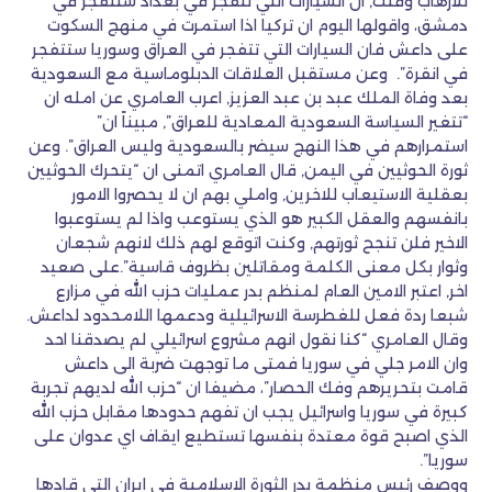
للارهاب وقلت, ان السيارات التي تتفجر في بغداد ستتفجر في
دمشق، واقولها اليوم ان تركيا اذا استمرت في منهج السكوت
على داعش فان السيارات التي تتفجر في العراق وسوريا ستتفجر
في انقرة”. وعن مستقبل العلاقات الدبلوماسية مع السعودية
بعد وفاة الملك عبد بن عبد العزيز, اعرب العامري عن امله ان
“تتغير السياسة السعودية المعادية للعراق”, مبيناً ان”
استمرارهم في هذا النهج سيضر بالسعودية وليس العراق”. وعن
ثورة الحوثيين في اليمن, قال العامري اتمنى ان “يتحرك الحوثيين
بعقلية الاستيعاب للاخرين, واملي بهم ان لا يحصروا الامور
بانفسهم والعقل الكبير هو الذي يستوعب واذا لم يستوعبوا
الاخير فلن تنجح ثورتهم, وكنت اتوقع لهم ذلك لانهم شجعان
وثوار بكل معنى الكلمة ومقاتلين بظروف قاسية”.على صعيد
اخر, اعتبر الامين العام لمنظم بدر عمليات حزب الله في مزارع
شبعا ردة فعل للغطرسة الاسرائيلية ودعمها اللامحدود لداعش.
وقال العامري “كنا نقول انهم مشروع اسرائيلي لم يصدقنا احد
وان الامر جلي في سوريا فمتى ما توجهت ضربة الى داعش
قامت بتحريرهم وفك الحصار”، مضيفا ان “حزب الله لديهم تجربة
كبيرة في سوريا واسرائيل يجب ان تفهم حدودها مقابل حزب الله
الذي اصبح قوة معتدة بنفسها تستطيع ايقاف اي عدوان على
سوريا”.
ووصف رئيس منظمة بدر الثورة الاسلامية في ايران التي قادها