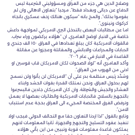
وصلاح الدين هي جزء من العراق ومسؤوليتي الشرعية ليس
الدفاع عن ديالى وبغداد فقط”, مرحبا “بتعاون الاهالي وان لم
يقوموا بذلك”, والمح بانه “سيكون هنالك زحف عسكري باتجاه
كركوك ونينوى”.
اما عن مطالبات البعض بالتدخل البري الامريكي لمواجهة داعش
خاصة في الانبار, اوضح العامري, ان “هؤلاء يركضون وراء سراب،
فالقوات الامريكية كان يبلغ تعدادها في العراق ١٥٠ الف جندي و
الدبابات والمدراعات والاباتشي والمقاتلة وعجزوا عن مقاتلة
القاعدة في الانبار في عام ٢٠٠٦”.
وأكد العامري أنه “لولا الصحوات لكان الامريكان قاب قوسين او
ادنى من الهروب من العراق”.
وشدّد رئيس منظمة بدر على أن “الامريكان لن يأتوا ولن نسمح
لهم بدخول العراق، ونحن نمتلك القدرة بقوات الحشد وابناء
العشائر والجيش والشرطة، وان كان الامريكان جادين فاليسرعوا
بالتجهيز بالسلاح, فالدبابات الامريكية والطائرات بعضها لا يعمل
وترفض الفرق المختصة المجيء الى العراق بحجة عدم استتباب
الامن”.
وتابع بالقول “اذا اردنا التعاون حقا مع التحالف الدولي فيجب اولا
تنفيذ عقود التسليح والتجهيز والاجهزة، ثانيا المعلومات لانهم
يملكون قاعدة معلومات قوية وتبيين من اين يأتي هؤلاء