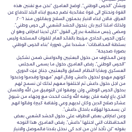
وبشأن “الحرس الوطني”, اوضح العامري “نحن مع تقنين هذه
القوة ونحتاج الى قوة عقائدية تضم جميع ابناء البلد للدفاع عن
العراق، فالان ابناء الانبار يحملون السلاح ويقاتلون منذ ٢٠٠٦,
ولذلك املنا كبير بان يتحول الحشد الشعبي الى حرس وطني”.
ومضى رئيس منظمة بدر إلى القول “كان لدينا اعتراض وهو ان
يكون الحرس اتحادي مرتبط بالقائد العام للقوات المسلحة وليس
بسلطة المحافظات”، مشددا على ضرورة “بناء الحرس الوطني
بصورة صحيحة”.
وعن المخاوف من دخول البعثيين والدواعش ضمن تشكيل
“الحرس الوطني”, رفض العامري دخول ما يسمى المجلس
العسكري وبقايا النظام السابق والبعثيين، جناح عزت الدوري
كونهم مهدو لدخول داعش، وقال انهم “مهدوا وقدموا وذبحوا
من اجل دخول داعش ثم اختلفوا معهم لذلك لن نسمح لهم
بدخول الحرس الوطني ولن يوفقوا لان التوفيق من الله والانسان
الذي باع ارضه فلن يوفه الله وكنت اتحدث مع وجهاء من شيوخ
عشائر صلاح الدين وكان لديهم وعي وثقافة كبيرة وقالوا انهم
لن يسمحوا لهؤلاء بادخال داعش”.
وعن اعتراض بعض الاطراف على دخول الحشد الشعبي بعض
المحافظات التي احتلها “داعش”, رفض العامري هذا التوجه
بقوله “لن نأخذ اذن من احد كي ندخل بلادنا فالموصل والانبار