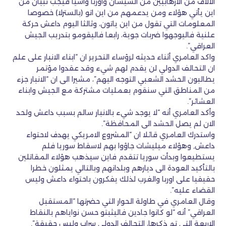
الالاف من الارهابيين من الشيشان واوربا واسيا فيجب تبيان من
اين يأتي هؤلاء ومن يدعمهم من اين اتو (بالسترلا) خصوصا
المعلومات التي تقول من اين ياتون، وثالثا اليوم داعش حركة
علنية فاليوجهوا ضربات جوية، رابعا فاليقومو بتدريب الجيش
العراقي”.
واكد العامري أثناء حديثه لرؤساء التحرير ان “ابناء الانبار على علم
ان التحالف الدولي لن يقدم لهم شيء وقد عقدوا مؤتمر
يطالبون الحشد الشعبي التوجه اليهم”، مشيرا الى ان “الانبار جزء
من المناطق التي سنقوم بعمليات مشتركة مع الجيش وابناء
العشائر”.
وأكد العامري أنه “لا يوجد شيء بالانبار سالم بسبب داعش ولحد
الان لم يصل الحشد الى المحافظة”.
واستدرك العامري قائلا ان “المشروع الامريكي يهدف لاحتواء
داعش, وهؤلاء ميليشات جاؤوا بهم لاسقاط سوريا فلم
يستطيعوا وبدأت سوريا تتقدم فاين سيذهب هؤلاء المقاتلين
بالتأكيد العودة الى ديارهم وبلدانهم وبالتالي يمثلون خطرا
حقيقيا على اوربا والغرب لذلك يفكرون باحتواء داعش وليس
القضاء عليه”.
وقال العامري في طاولة الحوار التي حضرتها “المستقبل
العراقي” أنه “لو كانوا جادين فاليثبتو حسن نواياهم بالنقاط
الاربعة التي تم ذكرها، التحالف الدولي سراب وليس حقيقة”.