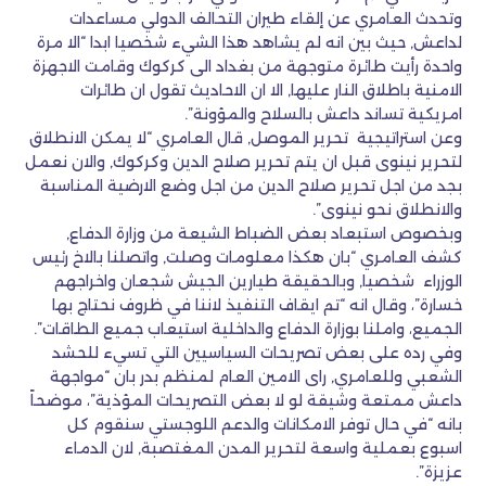
وتحدث العامري عن إلقاء طيران التحالف الدولي مساعدات
لداعش, حيث بين انه لم يشاهد هذا الشيء شخصيا ابدا “الا مرة
واحدة رأيت طائرة متوجهة من بغداد الى كركوك وقامت الاجهزة
الامنية باطلاق النار عليها, الا ان الاحاديث تقول ان طائرات
امريكية تساند داعش بالسلاح والمؤونة”.
وعن استراتيجية تحرير الموصل, قال العامري “لا يمكن الانطلاق
لتحرير نينوى قبل ان يتم تحرير صلاح الدين وكركوك, والان نعمل
بجد من اجل تحرير صلاح الدين من اجل وضع الارضية المناسبة
والانطلاق نحو نينوى”.
وبخصوص استبعاد بعض الضباط الشيعة من وزارة الدفاع,
كشف العامري “بان هكذا معلومات وصلت, واتصلنا بالاخ رئيس
الوزراء شخصيا, وبالحقيقة طيارين الجيش شجعان واخراجهم
خسارة”، وقال انه “تم ايقاف التنفيذ لاننا في ظروف نحتاج بها
الجميع، واملنا بوزارة الدفاع والداخلية استيعاب جميع الطاقات”.
وفي رده على بعض تصريحات السياسيين التي تسيء للحشد
الشعبي وللعامري, راى الامين العام لمنظم بدر بان “مواجهة
داعش ممتعة وشيقة لو لا بعض التصريحات المؤذية”، موضحاً
بانه “في حال توفر الامكانات والدعم اللوجستي سنقوم كل
اسبوع بعملية واسعة لتحرير المدن المغتصبة, لان الدماء
عزيزة”.