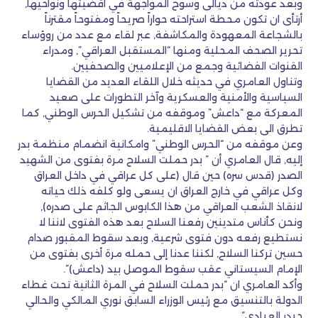
وبعد عودته من ديالى وسوح المواجهة في اقضيتها ونواحيها,
أرتأى ان تكون محطة استراحته حواراً صريحاً ومفتوحاً مقترناً
بالشجاعة المعهودة والمكاشفة, عبر لقاء مع عدد من روؤساء
تحرير الصحف المحلية ومنها “المستقبل العراقي”, ومدراء
القنوات الفضائية وجمع من الإعلاميين والصحفيين.
وتناول العامري في حديثه خلال اللقاء العديد من القضايا
السياسية والأمنية والعسكرية وآخر التطورات على صعيد
المعركة مع “داعش” وموقفه من تشكيل الحرس الوطني, كما
تطرق الى بعض القضايا الاقليمية.
وعن موقفه من “الحرس الوطني” وامكانية انضمام منظمة بدر
إليه, قال العامري أن ” بدر حملت السلاح مرة بفتوى من الشهيد
الصدر (قدس سره) حين قال (على كل عراقي في داخل العراق
وكل عراقي في خارج العراق ان يسعى ولو كلفه ذلك حياته
لانقاذ الشعب العراقي من هذا الكابوس الجاثم على صدره),
ونحن كأناس متدينين رفعنا السلاح بعد هذه الفتوى لاننا لا
نستطيع رفعه دون فتوى شرعية, وبعد سقوط المقبور صدام
حسين تركنا السلاح, لكننا عدنا إلى حمله مرة أخرى بفتوى من
الإمام السيستاني عقب سقوط الموصل بيد (داعش)”.
وأكد العامري ان “بدر حملت السلاح في المرة الثانية تحت غطاء
الدولة بالتنسيق مع رئيس الوزراء السابق نوري المالكي والحالي
حيدر العبادي”.