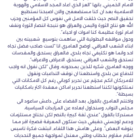
الامام الخميني, بانها “العز الذي اعاد المجد الاسلامي والهوية
الاسلامية بعد ان كنا مستضعفين والان اصبحنا نستطيع
تحقيق النصر, حيث خلقت الامل في نفوس كل المؤمنين وحزب
الله هو نتاج الثورة واليمن والعراق هو نتيجة انتصار الثورة ونقف
امام ثورة عظيمة كنا اموات او احياء”.
وحول مواقفه البطولية التي ساهمت بتوسيع شعبيته بين
ابناء الشعب العراقي, اوضح العامري انا “لست صاحب فضل تجاه
احد وانما هو تكليفي تجاه بلدي, فالعراق يستحق والمقدسات
تستحق والشعب العراقي يستحق، الاعراض والاعراف”.
ووجه العامري شكره للذين يمدحونه، وقال “لكن نقول انه واجب
للدفاع عن بلدي واستطعنا ان نوقف التداعيات ونقول
للامريكان انكم عجزتم عن تحرير كوباني رغم كل الامكانات التي
تمتلكونها لكننا استطعنا تحرير اماكن معقدة اكثر بامكانيات
بسيطة”.
واختتم العامري بالقول, بعد القضاء على داعش ساعود الى
مجلس النواب, وسنحاول ابعاده عن المزايدات السياسية،
مستدركا بالقول “عندي ثقة كبيرة بالنصر لكن نحتاج مستلزمات
ودعم لوجستي حقيقي حيث ستكون المعرقة قصيرة اقر مما
يتوقه البعض”. وعلى هامش هذا اللقاء, انبثقت فكرة تاسيس
اعلام مقاوم بخطاب وطني معتدل لمواجهة جميع التحديات