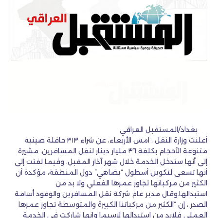
بغداد/المستقبل العراقي
أعلنت وزارة النقل ، امس الأربعاء، عن شراء ٣١٣ حافلة صينية
متنوعة الأحجام بكلفة ٣٦ مليار دينار لنقل المسافرين، مشيرة
إلى أنها ستدخل الخدمة خلال شهر آذار المقبل، وفيما لفتت إلى
أنها تسعى لتكوين أسطول “يضاهي” دول المنطقة، مؤكدة أن
الكثير من مركباتها تجاوز عمرها الفعلي ولا بد من
استبدالها.وقال مدير عام شركة نقل المسافرين والوفود أسامة
الصدر ، إن “الكثير من مركباتنا الكبيرة والمتوسطة تجاوز عمرها
العملي فلابد من استبدالها لاسيما وإنها شاركت في الخدمة