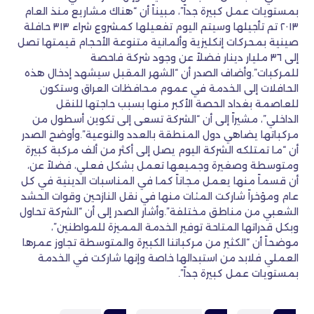
بمستويات عمل كبيرة جداً”، مبيناً أن “هناك مشاريع منذ العام
٢٠١٣ تم تأجيلها وسيتم اليوم تفعيلها كمشروع شراء ٣١٣ حافلة
صينية بمحركات إنكليزية وألمانية متنوعة الأحجام قيمتها تصل
إلى ٣٦ مليار دينار فضلاً عن وجود شركة فاحصة
للمركبات”.وأضاف الصدر أن “الشهر المقبل سيشهد إدخال هذه
الحافلات إلى الخدمة في عموم محافظات العراق وستكون
للعاصمة بغداد الحصة الأكبر منها بسبب حاجتها للنقل
الداخلي”، مشيراً إلى أن “الشركة تسعى إلى تكوين أسطول من
مركباتها يضاهي دول المنطقة بالعدد والنوعية”.وأوضح الصدر
أن “ما تمتلكه الشركة اليوم يصل إلى أكثر من ألف مركبة كبيرة
ومتوسطة وصغيرة وجميعها تعمل بشكل فعلي، فضلاً عن،
أن قسماً منها يعمل مجاناً كما في المناسبات الدينية في كل
عام ومؤخراً شاركت المئات منها في نقل النازحين وقوات الحشد
الشعبي من مناطق مختلفة”.وأشار الصدر إلى أن “الشركة تحاول
وبكل قدراتها المتاحة توفير الخدمة المميزة للمواطنين”،
موضحاً أن “الكثير من مركباتنا الكبيرة والمتوسطة تجاوز عمرها
العملي فلابد من استبدالها خاصة وإنها شاركت في الخدمة
بمستويات عمل كبيرة جداً”.