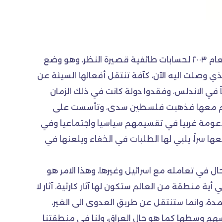
لقد أخطأ بعض العرب والمسلمين خطأ ستراتيجياً كبيرا عندما تركوا العراق في وضع أمني واقتصادي صعب بعد العام ٢٠٠٣ لحسابات طائفية قصيرة النظر، وهو وضع
ي وصلت اليه الآن، كآفة تنتقل أفعالها السيئة عن
في الاندلس، وفقدوا دولة كانت في ذلك الزمان
ملهم معها فذهبت فلسطين سدى، وتأسست على
مدعومة غربيا في تقسيمهم سياسيا واجتماعيا وفي
راً، يلبي لها الطلبات في الخفاء ويلعنها في
ل في تعامله مع اسرائيل وغيرها، وهذا الامر هو
ية منطقة من العالم ستكون لها آثار كارثية، آثار لا
دة، وانما ستنتقل عن طريق العدوى الى الغير،
سهم وسطها كما هو حال العراق، ولنا في منطقتنا