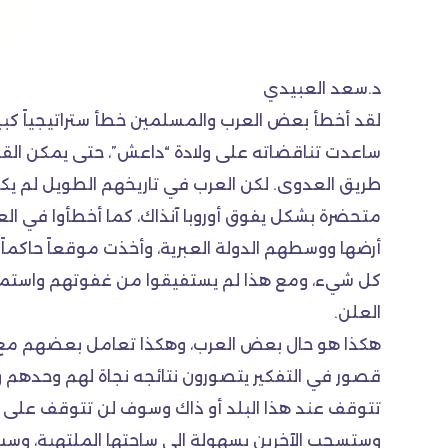
د.سعد العبيدي
ساعدت تناقضاته على ولادة “داعش”، حتى يمكن القول 
طريق العدوى. لكن العرب في تاريخهم الطويل لم يكن
متحضرة بشكل يفوق أوروبا آنذاك، كما أخطأوا ف
أرضها ووسطهم الدولة العبرية، وأخذت موقعاً حاكما
كل شيء، ومع هذا لم يستفيقوا من غفوتهم واستمروا
العلن.
هكذا هو حال بعض العرب، وهكذا تعامل بعضهم مع العر
قصور في التفكير يتصورون نتائجه نجاة لهم وحدهم ووسي
تتوقف عند هذا البلد أو ذاك وسوف لن تتوقف على الع
وستسحب الآخرين بسهولة الى ساحتها الملتهبة، وسيد