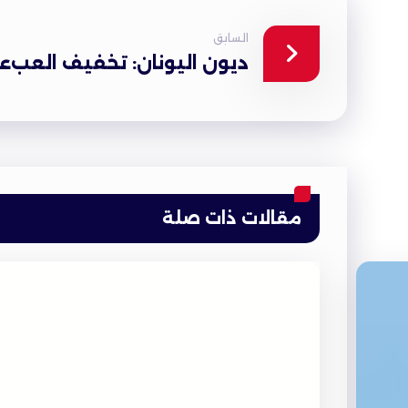
السابق
ديون اليونان: تخفيف العبء!
مقالات ذات صلة