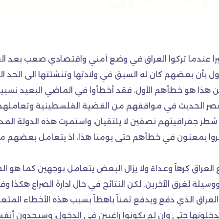
بأن بعضهم كان له السبق في ولادتها وتنشئتها الى الحد الذ
 هذا هو خطأهم الأول، فقد أخطأوا في الماضي البعيد نسبياً 
ي العصر الحديث في مواقفهم من القضية الفلسطينية وتعا
ً شطر جغرافيتهم نصفين لا يلتقيان، واستمرت هذه الدولة ال
 يمعنون في خطأهم حتى يومنا هذا، اذ يتعامل بعضهم معها س
اق كرهاً وعداءً ولا يزال البعض يتعامل بوجهين كما هو الحا
لة لغرق الآخرين. لكن النتائج في حال ادارة الصراع هكذا وفي أ
راق الذي دفع ويدفع ثمناً باهظاً بسبب هذه الأخطاء المتعم
خلونها حتى وان لم يكونوا راغبين في الدخول، وسيجدون أنف