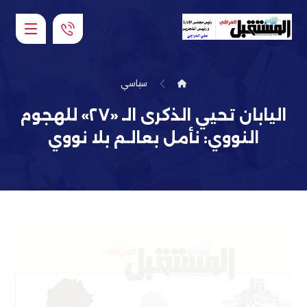
سياسي
اليابان تحيي الذكرى الـ «٢٧» للهجوم
النووي: نأمل بعالـم بلا نووي