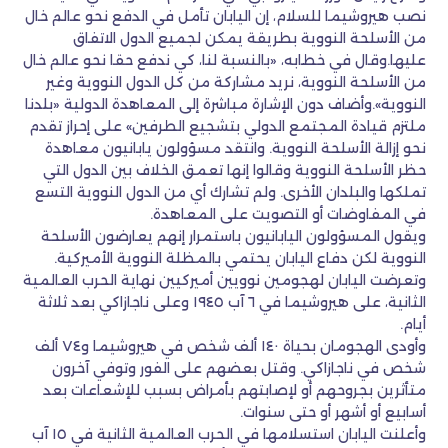
نصب هيروشيما للسلام، إن اليابان تأمل في الدفع نحو عالم خال
من الأسلحة النووية بطريقة يمكن لجميع الدول الاتفاق
عليها.وقال في خطابه، «بالنسبة لنا، كي ندفع حقا نحو عالم خال
من الأسلحة النووية، نريد مشاركة من كل الدول النووية وغير
النووية».وأضاف دون الإشارة مباشرة إلى المعاهدة الدولية «بلدنا
ملتزم قيادة المجتمع الدولي بتشجيع الطرفين» على إحراز تقدم
نحو إزالة الأسلحة النووية. وانتقد مسؤولون يابانيون معاهدة
حظر الأسلحة النووية وقالوا إنها تعمق الخلاف بين الدول التي
تملكها والبلدان الأخرى. ولم تشارك أي من الدول النووية التسع
في المفاوضات أو التصويت على المعاهدة.
ويقول المسؤولون اليابانيون باستمرار إنهم يعارضون الأسلحة
النووية لكن دفاع اليابان يحتمي بالمظلة النووية الأميركية.
وتعرضت اليابان لهجومين نوويين أميركيين نهاية الحرب العالمية
الثانية، على هيروشيما في ٦ آب ١٩٤٥ وعلى ناجازاكي بعد ثلاثة
أيام.
وأودى الهجومان بحياة ١٤٠ ألف شخص في هيروشيما و٧٤ ألف
شخص في ناجازاكي. وقتل بعضهم على الفور وتوفي آخرون
متأثرين بجروحهم أو لإصابتهم بأمراض بسبب للإشعاعات بعد
أسابيع أو أشهر أو حتى سنوات.
وأعلنت اليابان استسلامها في الحرب العالمية الثانية في ١٥ آب