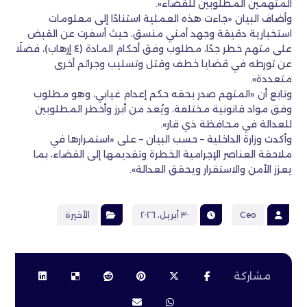
المتهمين المطلوبين للقضاء».
وأضاف البيان «جاءت هذه العملية استنادًا إلى معلومات
استخبارية دقيقة وجهد أمني منسق، حيث أسفرت عن القبض
على متهم خطر جدًا، مطلوب وفق أحكام المادة (٤ إرهاب)، فضلًا
عن تورطه في قضايا خطف وقتل وتسليب وجرائم أخرى
متعددة».
وتابع أن «المتهم صدر بحقه حكم إعدام غيابي، وهو مطلوب
وفق مواد قانونية مختلفة، ويُعد من أبرز وأخطر المطلوبين
للعدالة في محافظة ذي قار».
وأكدت وزارة الداخلية – حسب البيان – على «استمرارها في
ملاحقة العناصر الإجرامية الخطرة وتقديمها إلى القضاء، بما
يعزز الأمن والاستقرار ويحقق العدالة».
Ceo
٣٠ أبريل، ٢٠٢٦
الأخيرة