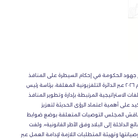
عم جهود الحكومة في إحكام السيطرة على المنافذ
الحدودية وتطوير آليات العمل فيها.وقالت الهيئة في بيان «عقد الاجتماع الرابع لمجلس هيئة المنافذ الحدودية لعام ٢٠٢٦ عبر الدائرة التلفزيونية المغلقة، برئاسة رئيس
ت الاستراتيجية المرتبطة بإدارة وتطوير المنافذ
 استعراض الاستراتيجية الوطنية للإدارة المتكاملة للحدود للفترة (٢٠٢٥–٢٠٣٠)، مع التأكيد على أهمية اعتماد الرؤى الحديثة لتعزيز
ما ناقش المجلس التوصيات المتعلقة بوضع ضوابط
الداخلة إلى البلاد وفق الأطر القانونية». ولفت
صيانتها وتهيئة المتطلبات اللازمة لإدامة العمل عبر