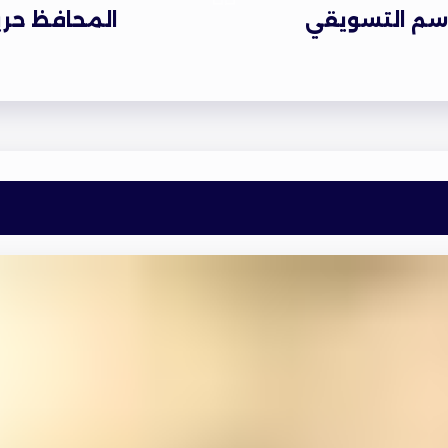
سم التسويقي
المحافظ حر