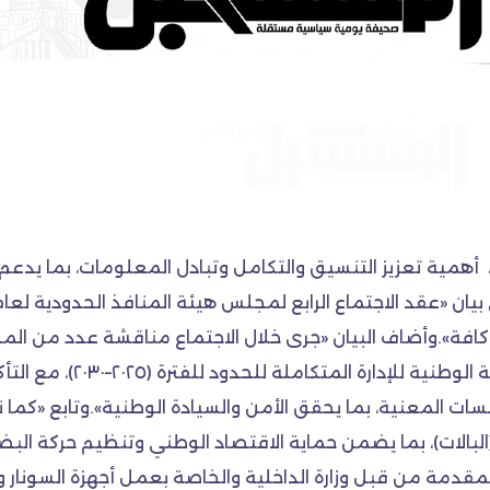
ي، أهمية تعزيز التنسيق والتكامل وتبادل المعلومات، بما يد
افة».وأضاف البيان «جرى خلال الاجتماع مناقشة عدد من الملفا
الحدودية في العراق، حيث شهد
ات المعنية، بما يحقق الأمن والسيادة الوطنية».وتابع «ك
الات)، بما يضمن حماية الاقتصاد الوطني وتنظيم حركة البضائع 
لمقدمة من قبل وزارة الداخلية والخاصة بعمل أجهزة السونار و