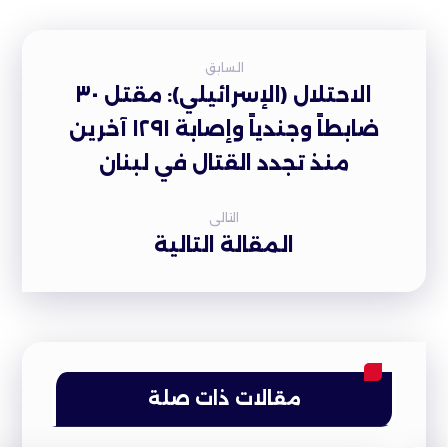
السابق
الاحتلال (الإسرائيلي): مقتل ٣٠
ضابطاً وجندياً وإصابة ١٢٩١ آخرين
منذ تجدد القتال في لبنان
التالى
المقالة التالية
مقالات ذات صلة