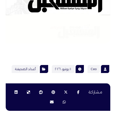
٣٥٧٥
Ceo
١٠ يونيو، ٢٠٢٦
أعداد الصحيفة