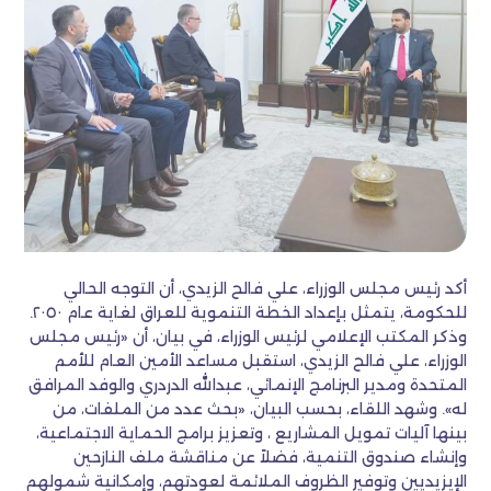
أكد ‏رئيس مجلس الوزراء، علي فالح الزيدي، أن التوجه الحالي
للحكومة، يتمثل بإعداد الخطة التنموية للعراق لغاية عام ٢٠٥٠.
وذكر المكتب الإعلامي لرئيس الوزراء، في بيان، أن «‏رئيس مجلس
الوزراء، علي فالح الزيدي، استقبل مساعد الأمين العام للأمم
المتحدة ومدير البرنامج الإنمائي، عبدالله الدردري والوفد المرافق
له». وشهد اللقاء، بحسب البيان، «بحث عدد من الملفات، من
بينها آليات تمويل المشاريع ، وتعزيز برامج الحماية الاجتماعية،
وإنشاء صندوق التنمية، فضلاً عن مناقشة ملف النازحين
الإيزيديين وتوفير الظروف الملائمة لعودتهم، وإمكانية شمولهم