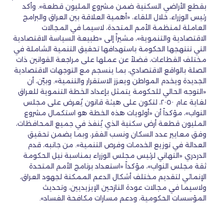
بقطع الأراضي السكنية ضمن مشروع المليون قطعة». وأكد
رئيس الوزراء، خلال اللقاء، «أهمية العلاقة بين العراق والبرامج
العاملة لمنظمة الأمم المتحدة، لاسيما في المجالات
الاقتصادية والتنموية»، مشيراً إلى «طبيعة السياسة الاقتصادية
التي تنتهجها الحكومة باستهدافها تحقيق التنمية الشاملة في
مختلف القطاعات، فضلاً عن عملها على مراجعة القوانين ذات
الصلة بالواقع الاقتصادي، بما ينسجم مع التوجهات الاقتصادية
الجديدة ويخدم المواطن ويعزز الاستقرار والتنمية». وبيّن، أن
«التوجه الحالي للحكومة يتمثل بإعداد الخطة التنموية للعراق
لغاية عام ٢٠٥٠، لتكون على هيئة قانون يُعرض على مجلس
النواب»، مؤكداً أن «أولويات هذه الخطة هو استكمال مشروع
المليون قطعة أرض سكنية الذي يُنفذ في جميع المحافظات،
وفق معايير عدد السكان ونسب الفقر، وبما يضمن تحقيق
العدالة في توزيع الخدمات وفرص التنمية». من جانبه، قدم
الدردري «التهاني لرئيس مجلس الوزراء بمناسبة نيل الحكومة
ثقة مجلس النواب»، مؤكداً «استعداد برنامج الأمم المتحدة
الإنمائي لتقديم مختلف أشكال الدعم الممكنة لجهود العراق،
ولاسيما في مجالات عودة النازحين الإيزيديين، وتحديث
المؤسسات الحكومية، ودعم مسارات مكافحة الفساد».