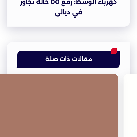
كهرباء الوسط: رفع ٥٥ حالة تجاوز
في ديالى
مقالات ذات صلة