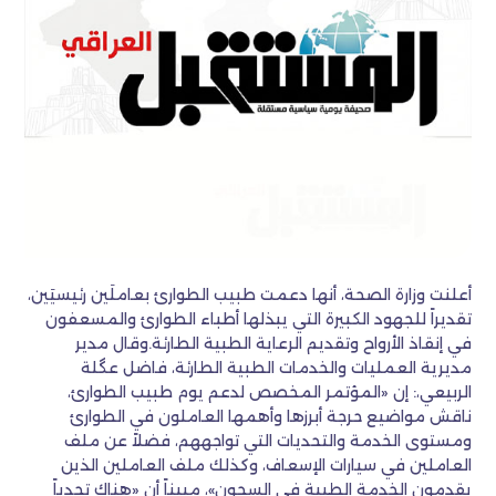
أعلنت وزارة الصحة، أنها دعمت طبيب الطوارئ بعاملَين رئيسيَين،
تقديراً للجهود الكبيرة التي يبذلها أطباء الطوارئ والمسعفون
في إنقاذ الأرواح وتقديم الرعاية الطبية الطارئة.وقال مدير
مديرية العمليات والخدمات الطبية الطارئة، فاضل عگلة
الربيعي،: إن «المؤتمر المخصص لدعم يوم طبيب الطوارئ،
ناقش مواضيع حرجة أبرزها وأهمها العاملون في الطوارئ
ومستوى الخدمة والتحديات التي تواجههم، فضلاً عن ملف
العاملين في سيارات الإسعاف، وكذلك ملف العاملين الذين
يقدمون الخدمة الطبية في السجون»، مبيناً أن «هناك تحدياً