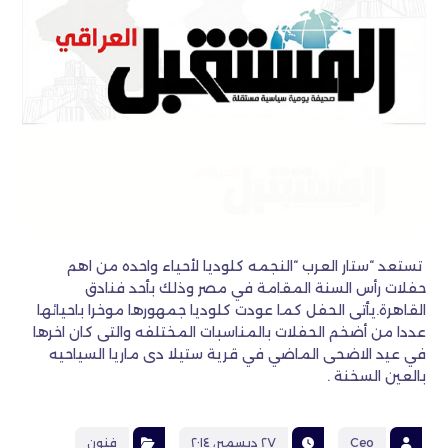
تستعد “ستار العرب “النجمه كلوديا لأحياء واحده من اهم
حفلات رأس السنة المقامة في مصر وذلك بأحد فنادق
القاهرة.يأتى الحفل كما عودت كلوديا جمهورها موخرا باحيائها
عددا من أضخم الحفلات بالمناسبات المختلفه والتى كان اخرها
في عيد الاضحى الماضي في قرية ستيلا دى ماريا السياحيه
بالعين السخنة .
Ceo
٢٧ ديسمبر، ٢٠١٤
فنون