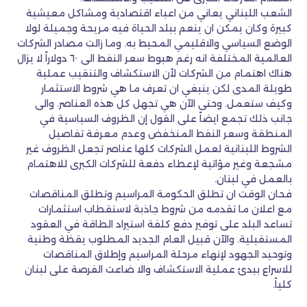
الشعب اللبناني يعاني من اعباء اقتصادية ومشاكل معيشية
كبيرة وكان يمكن ان ينعم ببلد الحياة فيه مريحة وجميلة لولا
الوضع السياسي والاقليمي المحيط به. وما زالت مصادر الشركات
العالمية المختلفة انه رغم هبوط سعر النفط الى ٦٠ دولاراً لا يزال
هناك اهتمام من الشركات لأن الاستكشاف والتنقيب عملية
طويلة المدى لكن ينبغي ان تعرف ما هي شروط الاستثمار
وكيف ستعمل. وحتى الآن هي تجهل كل هذه العناصر. والى
جانب ذلك تجمع ايضاً على القول إن الظروف السياسية في
المنطقة وسعر النفط المنخفض وعدم معرفة تفاصيل
الشروط اللبنانية لعمل الشركات كلها عناصر تجعل الظروف غير
مشجعة وغير مؤاتية لإعطاء دفعة للشركات الكبرى للاهتمام
بالعمل في لبنان.
فحان الوقت ان تطلق الحكومة المراسيم وتطلق المناقصات
مع اعلان ما تقدمه من شروط جاذبة لاستقطاب استثمارات
تساعد البلد على توفير دفع كلفة استيراد الطاقة في العقود
المستقبلية. والآن قبيل العام الجديد المطلوب يقظة وطنية
وتوحيد الجهود لإنهاء مرحلة المراسيم وإطلاق المناقصات
للاسراع ببدئ عملية الاستكشاف والا ضاعت الفرصة على لبنان
كلياً.