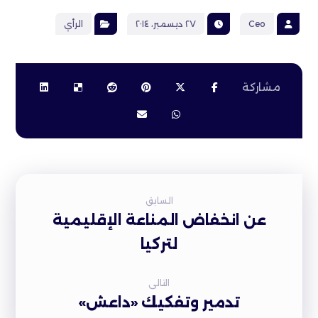
Ceo
٢٧ ديسمبر، ٢٠١٤
الرأي
السابق
عن انخفاض المناعة الإقليمية
لتركيا
التالى
تدمير وتفكيك «داعش»