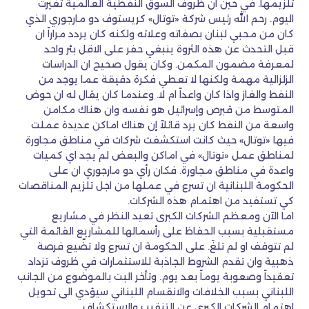
تلزيمها. في حين ان ظروف السوق النفطية العالمية تغيرت
اليوم. رحم الله رئيس شركة «توتال» كريستوف دو مارجوري الذي
كان من محبي لبنان بصفاته وعلاته ولكنه كان يردد مراراً ان
قبل التحدث عن هذه الثروة ينبغي حفر على الاقل بئر واحد
لمعرفة مضمون المكمن. وكان يقول صحيح ان الدراسات
الزلزالية مهمة ولكنها لا تعطي فكرة دقيقة عما يوجد من
النفط والغاز واذا كان واعداً ام لا. وعندما كان يقال له ان حوض
المتوسط من قبرص وإسرائيل هو نفسه وان هناك مكامن
واسعة من النفط كان يرد قائلاً إن هناك اماكن عديدة عملت
فيها «توتال» حيث كانت استكشفت شركات في مناطق مجاورة
لمناطق عمل «توتال» في اماكن والبعض لم يجد اي كميات
واعدة في مناطق مجاورة. فكان رأي دو مارجوري ان على
الحكومة اللبنانية ان تسرع في عملها من اجل تلزيم المناقصات
كي تستفيد من اهتمام هذه الشركات.
اما الآن ومعظم الشركات الكبرى تعيد النظر في مشاريع
مستقبلية بسبب الحفاظ على رأسمالها للمشاريع القائمة التي
لم تتوقف او لم تلغَ. على الحكومة ان تسرع ولا تضّيع فرصة
ذهبية وان تقدم الشروط الجاذبة للاستثمارات في ظروف تزداد
تعقيداً وصعوبة يوماً بعد يوم. وتأخر البت بالموضوع من الجانب
اللبناني بسبب الخلافات والانقسام اللبناني سيؤدي الى تحويل
اهتمام الشركات الكبرى عن التنقيب والاستكشاف.