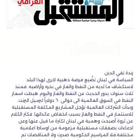
رندة تقي الدين
السياسة في لبنان تضّيع فرصة ذهبية اخرى لهذا البلد
لاستكشاف ما لديه من النفط والغاز في بحره وأراضيه. فمنذ
ثلاث سنوات يدور الحديث عن النفط والغاز واليوم هبطت اسعار
النفط في السوق العالمية الى حوالى ٦٠ دولاراً لبرميل البرنت.
وبدأت الشركات العالمية تؤجل المشاريع المكلفة المستقبلية
للاستثمار في النفط والغاز بسبب انخفاض عائداتها. فكثر الكلام
عن ثروة أصبحت وهمية في لبنان لكثرة ما قيل عنها وعن
ادعاءات بصفقات مستقبلية مزعومة من اوساط اعلامية
مختلفة.فلا المراسيم الحكومية صدرت ولا المناقصات تم