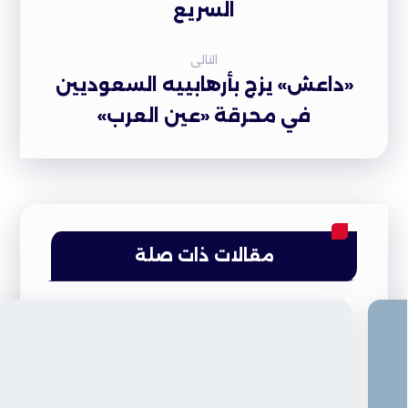
السريع
التالى
«داعش» يزج بأرهابييه السعوديين
في محرقة «عين العرب»
مقالات ذات صلة