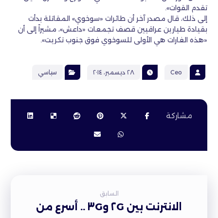
تقدم القوات».
إلى ذلك، قال مصدر آخر أن طائرات «سوخوي» المقاتلة بدأت
بقيادة طيارين عراقيين قصف تجمعات «داعش»، مشيراً إلى أن
«هذه الغارات هي الأولى للسوخوي فوق جنوب تكريت».
Ceo
٢٨ ديسمبر، ٢٠١٤
سياسي
السابق
الانترنت بين ٢G و٣G .. أسرع من