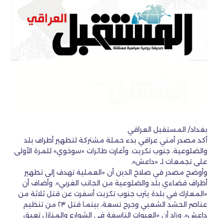
بغداد/ المستقبل العراقي
أكد مصدر أمني عراقي بدء حملة مشتركة لتطهير أطراف بلد
والضلوعية، جنوب تكريت. وأغارت طائرات «سوخوي» للمرة الأولى
على تجمعات لـ «داعش».
وأوضح مصدر في صلاح الدين أن «العملية تهدف إلى تطهير
أطراف قضاءي بلد والضلوعية من الجانب الغربي». وأضاف أن
«المعارك في بلدة يثرب جنوب تكريت أسفرت عن قتل ثلاثة من
عناصر الحشد الشعبي وجرح تسعة، بينما قتل ٢٣ من تنظيم
داعش»، وزاد أن «العبوات الناسفة في الشوارع والمنازل تعيق