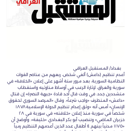
بغداد/ المستقبل العراقي
أعدم تنظيم (داعش) ألفي شخص، ربعهم من عناصر القوات
النظامية السورية، بعد مرور ستة أشهر على إعلان «الخلافة» في
سورية والعراق، لإثارة الرعب في أوساط مناوئيه واستقطاب
متشددين جدد، في وقت قال أحد قادة «جبهة النصرة» إن قتال
«داعش» المتطرف «واجب شرعاً». وقال «المرصد السوري لحقوق
الإنسان» أمس أنه «وثق إعدام تنظيم الدولة الإسلامية ١٨٧٨
شخصاً في سورية منذ إعلان «خلافته» في سورية في ٢٨
حزيران الماضي» وتنصيب أبو بكر البغدادي «خليفة». وأوضح أن
«١١٧٥ مدنياً بينهم ٤ أطفال عدد الذين أعدمهم التنظيم رمياً