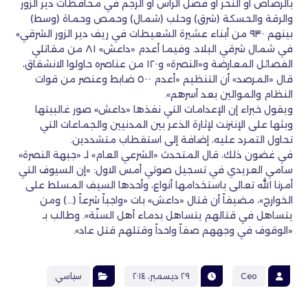
بالرصاص أو النحر أو فصل الرأس أو الرجم في محافظات دير الزور
والرقة والحسكة (شرق) وحلب (شمال) وحمص وحماة (وسط)
بينهم ٩٣٠ من أبناء عشيرة الشعيطات في ريف دير الزور الشرقي»
في شمال شرقي البلاد. وفيما أعدم «داعش» ٨١ من مقاتلي
الفصائل المعارضة و«النصرة» و١٢٠ من عناصره حاولوا الانشقاق،
قال «المرصد» أن التنظيم «أعدم ٥٠٠ ضابط وعنصر من قوات
النظام والموالين بعد أسرهم».
ويقول خبراء إن الإعدامات التي نفذها «داعش» صور غالبيتها
وبثها على الإنترنت لإثارة الذعر بين المدنيين والجماعات التي
تحاول التمرد عليه، إضافة إلى استقطاب متشددين.
في غضون ذلك، قال المتحدث «الشرعي العام» لـ «جبهة النصرة»
سامي العريدي في تسجيل صوتي أمس الاول: «إن السيوف التي
أمرنا الله تعالى باستخدامها أنواع، وأحدها السيف المسلط على
الخوارج»، مضيفاً أن قتال «داعش» بات «واجباً شرعاً (…) ومن
يتساهل في قتالهم يتساهل بدماء أهل السنّة». وطالب بـ
«الوقوف في وجههم صفاً واحداً وقتلهم قتل عاد».
Ceo
٢٩ ديسمبر، ٢٠١٤
سياسي