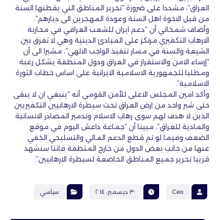
العراق”، مشددا على ضرورة “تحرير المناطق التي يقطنها السنة
من قبل الاخوة اهل السنة وعودة المهجرين الى ديارهم”.
وأضاف شمخاني أن “دعم ايران للشعب العراقي في محاربة
الارهاب التكفيري مرتكز على المبادئ الدينية وهي لا تفرق بين
الشيعة والسنة في مسار تنفيذ الواجب الالهي”، مشيرا الى أن
“إرساء الامن والاستقرار في العراق ودول المنطقة يشكل رغبة
ومطلبا للجمهورية الاسلامية الايرانية على اساس خطاب الثورة
الاسلامية”.
وأكد امين المجلس الاعلى للأمن القومي أنه “ينبغي ان لا يبقى
حتى شبر واحد من ارض العراق تحت سيطرة الارهابيين التكفيريين
الذين لا هدف لهم سوى رهاب الاسلام وتدمير المصادر الانسانية
والمادية للعراق”، مبينا أن “جماعة داعش اليوم في موقع
الضعف وفيما لو تم قطع الدعم المالي والتسليحي الخفي
عنها من جانب بعض الدول من خارج المنطقة فاننا سنشهد
قريبا تحرير جميع المناطق الخاضعة لسيطرة الارهابيين”.
Ceo
٣٠ ديسمبر، ٢٠١٤
سياسي