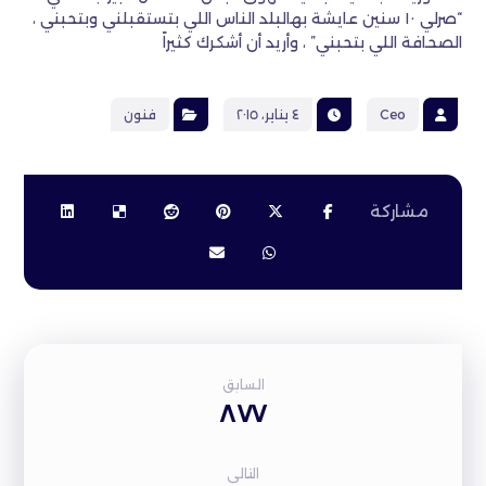
“صرلي ١٠ سنين عايشة بهالبلد الناس اللي بتستقبلني وبتحبني ،
الصحافة اللي بتحبني” ، وأريد أن أشكرك كثيراً
Ceo
٤ يناير، ٢٠١٥
فنون
السابق
٨٧٧
التالى