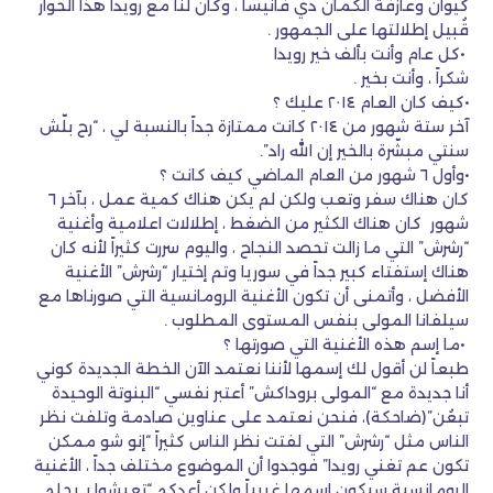
كيوان وعازفة الكمان دي فانيسا ، وكان لنا مع رويدا هذا الحوار
قُبيل إطلالتها على الجمهور .
•كل عام وأنت بألف خير رويدا
شكراً ، وأنت بخير .
•كيف كان العام ٢٠١٤ عليك ؟
آخر ستة شهور من ٢٠١٤ كانت ممتازة جداً بالنسبة لي ، “رح بلّش
سنتي مبشّرة بالخير إن الله راد”.
•وأول ٦ شهور من العام الماضي كيف كانت ؟
كان هناك سفر وتعب ولكن لم يكن هناك كمية عمل ، بآخر ٦
شهور كان هناك الكثير من الضغط ، إطلالات اعلامية وأغنية
“رشرش” التي ما زالت تحصد النجاح ، واليوم سررت كثيراً لأنه كان
هناك إستفتاء كبير جداً في سوريا وتم إختيار “رشرش” الأغنية
الأفضل ، وأتمنى أن تكون الأغنية الرومانسية التي صورناها مع
سيلفانا المولى بنفس المستوى المطلوب .
•ما إسم هذه الأغنية التي صورتها ؟
طبعاً لن أقول لك إسمها لأننا نعتمد الآن الخطة الجديدة كوني
أنا جديدة مع “المولى بروداكش” أعتبر نفسي “البنوتة الوحيدة
تبعُن”(ضاحكة)، فنحن نعتمد على عناوين صادمة وتلفت نظر
الناس مثل “رشرش” التي لفتت نظر الناس كثيراً “إنو شو ممكن
تكون عم تغني رويدا” فوجدوا أن الموضوع مختلف جداً ، الأغنية
الرومانسية سيكون إسمها غريباً ولكن أعدكم “تعيشوا بـ بحلم