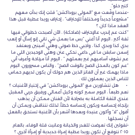
كتير حلو”.
•عندما وقّعت مع “المولى بروداكشن” قلتِ إنك بدأتِ معهم
“مشروعاً جديداً ومختلفاً للإحتراف” ، إحتراف رويدا عطية قبل هذا
العقد ماذا كان ؟
“كنت عم إتدرب عالإحتراف (ضاحكة) ، الآن أصبحت خطواتي فيها
ثقة أكبر ، اليوم أنا أغني “بس ما بعمل شي تاني إنو إسأل أو إتعب
بدي كذا وبدي كذا ، واجبي حط صوتي وهنّي أمينين وبعتقد
إسمن سابقن ما في داعي نحكي عنن وهنّي الوحيدين اللي ما
عم نشوف أساميهم غير بعملهم ” ، اليوم أنا مرتاحة وأعرف أني
“عم كون بالمحل الصح بالوقت الصح” ، والناس مسرورون، اليوم
ماذا يهمك غير أن الفانز الذين هم حولك أن يكون لديهم حماس
للناس الذين يعملون لك .
•
هل تتشاورين مع “المولى بروداكشن” في إختيار الأغنيات ؟
نعم طبعاً ، اليوم سمير كونه وكيل أعمالي ورفيق دربي المقبل
عندي الثقة الكاملة به بصراحة لأن الفنان ممكن أن يذهب
بإتجاه إحساسه ويكون إحساسه خطأ، لذلك نتناقش ويمكن أن
أقول “لا” وأكون عنيدة وبعدها أشعر بأن الأغنية تستحق بالفعل
أن نسجلها .
•تقولين إنك تعرضت للغدر والخيانة وعانيت قلة الوفاء، بالعام
٢٠١٥ نتوقع أن تكون رويدا عطية إمراة حديدية أو إمرأة أخرى ؟