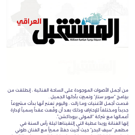
من أجمل الأصوات الموجودة على الساحة الغنائية ، إنطلقت من
برنامج “سوبر ستار” وتميزت بأدائها الجميل .
قدمت أجمل الأغنيات وما زالت ، واليوم تعتبر أنها بدأت مشروعاً
جديداً ومختلفاً للإحتراف وذلك بعد أن وقّعت عقداً رسمياً لإدارة
أعمالها مع شركة “المولى بروداكشن”.
إنها الفنانة رويدا عطية التي إلتقيناها ليلة رأس السنة في
مطعم “سيف البحر” حيث أحيت حفلاً مميزاً مع الفنان طوني