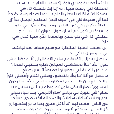
أنا دائماً حديدية وعندي قوة ، إكتشفت بالعام ٢٠١٤، بسبب
المطبات التي وقعت فيها ، أنه “إذا إنت بتضحك كل شي
بيضحكلك”، فلذلك أنا أدخل بالعام ٢٠١٥ وأنا أضحك وسعيدة جداً،
كما أني سعيدة لأني في “سيف البحر” المطعم الجميل جداً “إن
شاء الله يكون وجي خير عالناس ، ومبسوطة قدّي في عالم” ،
وسعيدة بأن أكون مع الفنان طوني كيوان “يا رب ٢٠١٥ رح
أعطيكي كل شي حلو عندي وبالمقابل بدّي منها كمان شي
حلو”.
•أين أصبحت الأغنية المنتظرة مع سليم عساف بعد نجاحكما
في “شو سهل الحكي” ؟
لم نصل بعد إلى الأغنية مع سليم لأنه قال لي “أنا محضرلك شي
جنون” فأنا “هلأ بمستشفى المجانين ناطرة يعطيني العمل”.
•ماذا عن الأغنية التي تحضرينها خصيصاً لأربعين صباح ؟
ما حصل هو أننا كنا بدأنا بالتحضير ، وصلني الكلام وأعجبني كثيراً
، واللحن لم يكن بالمستوى المطلوب “ما فيي قدّم عمل دون
المستوى” ، صار البعض يقول “آه رويدا عم تبلش تستغل غياب
صباح” لأني ظهرت في برنامج “ستار أكاديمي” بعد رحيل صباح
بيوم وغنيت “ساعات ساعات”، والحمد لله لاقت صدى كبيراً جداً
لدى الناس ، فقلت لهم “لا، أنا كل عمري بحبا ما رح إستغلّها رح
أجّل العمل “، سنحضّر “ألبوم لايف” إن وجدت خيارات مفيدة