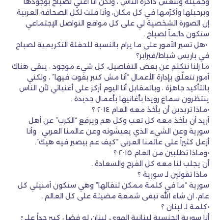
وجميلة وتنعش ذاكرة الناس ، ولكن أنا أغني لصباح بوجودها
وبرحيلها وأكرّمها في كل مكان، وأنا قلت لكل الصحافة العربية
إن الصورة الشخصية لي على كل مواقع التواصل الإجتماعي
ستكون دائماً لصباح .
•هل تسير الأمور على ما يرام بالنسبة للحفلة التكريمية لصباح
في باريس شباط/فبراير؟
ما زلنا نتكلم عن بعض التفاصيل، كل شيء موجود ، يبقى هناك
أمور تتعلّق بإدارة الأعمال “أنا مش كتير بفوت فيها” ، ولكني
بالتأكيد جاهزة ، وبالمقابل أنا اليوم أركز على أغنياتي لأن الناس
ينتظرون سماع رويدا بأغانيها بأعمال جديدة .
•ماذا تريدين أن يأخذ معه العام ٢٠١٤ ؟
أريد أن يأخذ معه كل تعب وكل هم ويرفع “الكرب” عن أهل
سورية وعن الشيء الذي يعيشونه وعن عالمنا العربي ، وأنا
أزعل كثيراً على عالمنا العربي “كيف عم بيصير فيه هيك”.
•وماذا تطلبين من العام ٢٠١٥ ؟
أن يجلب لنا معه كل الفرح والسعادة .
ماذا تقولين لـ سورية ؟
سورية “ما في كلمة ممكن تنقالها” وهي ستكون أمنيتي كل
عام، ان شاء الله تبقى شمعة مضيئة على كل العالم .
•كلمة لـ لبنان ؟
أنا سورية الجنسية لبنانية الهوى، لبنان له فضل كبير جداً عليّ