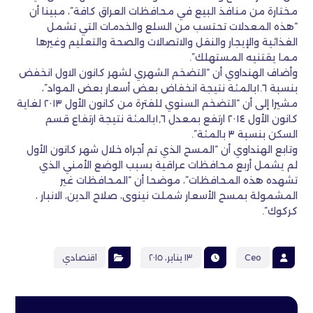
مختارة من منافذ البيع في محافظات العراق كافة”، مبينا أن
“هذه المعدلات تحتسب من السلع والخدمات التي تشمل
الغذائية والإيجار والنقل والاتصالات والصحة والتعليم وغيرها
مما يقتنيه المستهلك”.
وأضاف الهنداوي أن “التضخم الشهري لشهر كانون الاول انخفض
بنسبة ١.٦بالمئة نتيجة انخفاض بعض أسعار بعض المواد”،
مشيرا إلى أن “التضخم السنوي للفترة من كانون الأول ٢٠١٣ لغاية
كانون الأول ٢٠١٤ ارتفع بمعدل ١,٦بالمئة نتيجة ارتفاع قسم
السكن بنسبة ٣ بالمئة”.
وتابع الهنداوي أن “المسح الذي تم أجراه خلال شهر كانون الأول
لم يشمل أربع محافظات عراقية بسبب الوضع الأمني الذي
تشهده هذه المحافظات”، موضحا أن “المحافظات غير
المشمولة بمسح الأسعار شملت نينوى، صلاح الدين، الانبار ،
كركوك”.
Ceo
١٣ يناير، ٢٠١٥
اقتصادي