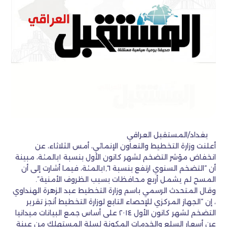
بغداد/المستقبل العراقي
أعلنت وزارة التخطيط والتعاون الإنمائي، أمس الثلاثاء، عن
انخفاض مؤشر التضخم لشهر كانون الأول بنسبة ١بالمئة، مبينة
أن “التضخم السنوي ارتفع بنسبة ١,٦بالمئة، فيما أشارت إلى أن
المسح لم يشمل أربع محافظات بسبب الظروف الأمنية”.
وقال المتحدث الرسمي باسم وزارة التخطيط عبد الزهرة الهنداوي
، إن “الجهاز المركزي للإحصاء التابع لوزارة التخطيط أنجز تقرير
التضخم لشهر كانون الأول ٢٠١٤ على أساس جمع البيانات ميدانيا
عن أسعار السلع والخدمات المكونة لسلة المستهلك من عينة