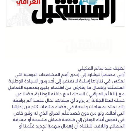
لطيف عبد سالم العكيلي
أراني مضطراً للإشارة إلى إحدى أهم المشاهدات اليومية التي
تعكس في ثناياها إساءة لا تغتفر، إلى أحد رموز السيادة الوطنية
المتمثلة بإهمال ما يفترض من اهتمام يليق بقدسية التعامل
مع ( العَلَم العراقي ) انسجاما مع دلالته الوطنية، فضلاً عن
حملهِ لفظ الجلالة. إذ يراود أي مشاهد لحال عَلَمنا ألم يرافقه
رثاء يمتد بمساحات واسعة في فضاء متاهات كثير من إداراتنا
التي أحالت، ولو من دون قصد عَلَم العراق الذي له وقع خاص
في نفوس أبناء الوطن إلى قطعة قماش متسخة أو ممزقة
المعالم. واللافت للانتباه أن إهمال مهمة تجديد عَلَمنا أو