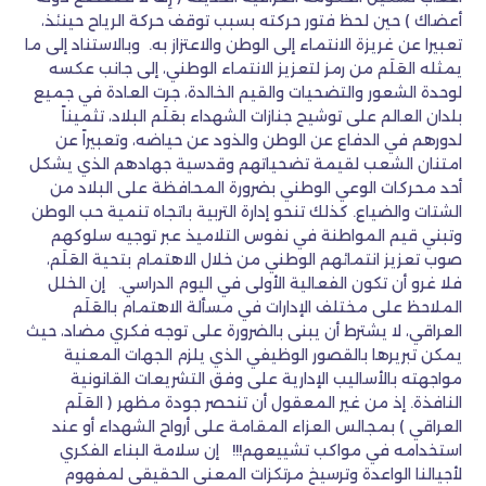
أعضاك ) حين لحظ فتور حركته بسبب توقف حركة الرياح حينئذ،
تعبيرا عن غريزة الانتماء إلى الوطن والاعتزاز به. وبالاستناد إلى ما
يمثله العَلَم من رمز لتعزيز الانتماء الوطني، إلى جانب عكسه
لوحدة الشعور والتضحيات والقيم الخالدة، جرت العادة في جميع
بلدان العالم على توشيح جنازات الشهداء بعَلَم البلاد، تثميناً
لدورهم في الدفاع عن الوطن والذود عن حياضه، وتعبيراً عن
امتنان الشعب لقيمة تضحياتهم وقدسية جهادهم الذي يشكل
أحد محركات الوعي الوطني بضرورة المحافظة على البلاد من
الشتات والضياع. كذلك تنحو إدارة التربية باتجاه تنمية حب الوطن
وتبني قيم المواطنة في نفوس التلاميذ عبر توجيه سلوكهم
صوب تعزيز انتمائهم الوطني من خلال الاهتمام بتحية العَلَم،
فلا غرو أن تكون الفعالية الأولى في اليوم الدراسي. إن الخلل
الملاحظ على مختلف الإدارات في مسألة الاهتمام بالعَلَم
العراقي، لا يشترط أن يبنى بالضرورة على توجه فكري مضاد، حيث
يمكن تبريرها بالقصور الوظيفي الذي يلزم الجهات المعنية
مواجهته بالأساليب الإدارية على وفق التشريعات القانونية
النافذة. إذ من غير المعقول أن تنحصر جودة مظهر ( العَلَم
العراقي ) بمجالس العزاء المقامة على أرواح الشهداء أو عند
استخدامه في مواكب تشييعهم!!! إن سلامة البناء الفكري
لأجيالنا الواعدة وترسيخ مرتكزات المعنى الحقيقي لمفهوم