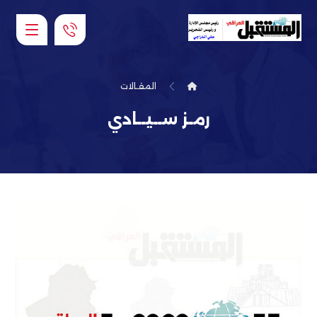
المقـالات
رمـز ســيــادي