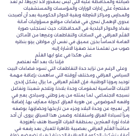
صيانته والمحافظة عليه التي ليس بمقدور أحد تبريرها، لم تعد
مقتصرةً على إدارات الوزارات والمؤسسات والمستشفيات
والمدارس ومراكز الشرطة وبقية الدوائر الحكومية بعد أن أصبحت
عدوى الإهمال تسري في فضاءات مواقع مسؤوليات أمانة
بغداد والدوائر البلدية في المحافظات، حيث تستجلب صورة
العَلَم العراقي في الساحات والتقاطعات وغيرها من الأماكن
العامة احساساً بحزن عميق في نفس أي مواطن يرنو بنظره
صوب من تعلمنا منذ صغرنا الاشارة إليه:
عش هكذا في علو ايها العَلَم
فإننا بك بعد الله نعتصم
وعلى الرغم من تزايد حدة التقاطعات التي تسود فضاءات البيت
السياسي العراقي ومختلف أروقته التي ساهمت بإعاقة مهمة
توحيد رموزنا الوطنية، فإن العَلَم العراقي ما يزال يشكل إحدى
اللبنات الأساسية لمقومات وحدة بلادنا، وتلاحم شعبنا، وتفاعل
نسيجه الاجتماعي، لما يمثله من رمز وطني وسيادي يعبر في
واقعه الموضوعي عن هوية العراق كدولة معتَرَف بها، إضافةً
إلى تعبيره عن وحدة البلاد وجزء من تاريخها وحضارتها، بوصفه
رمزاً لسيادة العراق واستقلاله. وضمن هذا السياق يروى، أن أحد
قادة ثورة العشرين بمنطقة الفرات الأوسط هتف بأهزوجة
مناشداً العَلَم العراقي بعصبية ظاهرة للعيان بعد رفعه في
أعقاب تشكيل الحكومة العراقية الحديثة ( رِف لا تضعضع ذولة