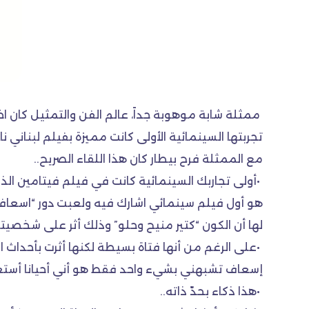
ممثلة شابة موهوبة جداً، عالم الفن والتمثيل كان اخ
تجربتها السينمائية الأولى كانت مميزة بفيلم لبناني 
مع الممثلة فرح بيطار كان هذا اللقاء الصريح..
•أولى تجاربك السينمائية كانت في فيلم فيتامين الذي 
هو أول فيلم سينمائي اشارك فيه ولعبت دور “اسعا
لها أن الكون “كتير منيح وحلو” وذلك أثر على شخصي
•على الرغم من أنها فتاة بسيطة لكنها أثرت بأحدا
إسعاف تشبهني بشيء واحد فقط هو أني أحيانا أستعمل
•هذا ذكاء بحدّ ذاته..