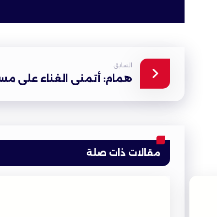
السابق
همام: أتمنى الغناء على مسر
مقالات ذات صلة