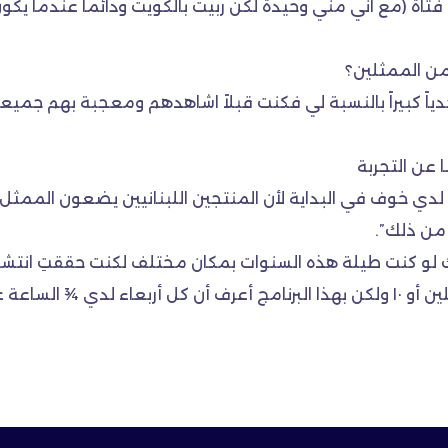
تاة (مع اني مني وحيدة لكن ربيت بالكويت ودائما عندما يكون ا
من الممثلين؟
ً كبيراً بالنسبة لي فكنت قبلاً اشاهدهم ومعجبة بهم جميعاً 
 عن التجربة
 لدي خوف في البداية لأن المنتجين اللبنانيين يضعون الممثل ف
من ذلك”.
نك لو كنت طيلة هذه السنوات بمكان مختلف لكنت حققتِ انتشار
ر معيّن ينتظر.