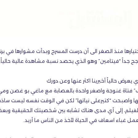
تيارها منذ الصغر الى أن درست المسرح وبدأت مشوارها في برن
ناجح جداً “فيتامين” وهو الذي يحصد نسبة مشاهدة عالية حالياً.
يعرض حالياً أخبرينا اكثر عنها وعن دورك
ف” فتاة غنوجة واصغر واحدة بالعصابة مع ماغي بو غصن ومي
تها واصبحت “كتيرعلى نياتها” لكن في الوقت نفسه ليست ساذج
ث الفيلم، إلى أي مدى هناك تشابه بين شخصيتك الحقيقية وب
 غباء اسعاف في الحياة لآخذ من الناس ما أريد.