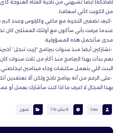
(ضاحكة) أيضا تشبهني من ناحية الفتاة الغنوجة كأي ف
من الكويت كأني اسعاف).
•كيف تصفين التجربة مع ماغي وكارلوس وعدد كبير 
عندما عرفت بأني سأكون مع أولئك الممثلين كان تحديا
مدى سأتحمل هذه المسؤولية.
•تشاركين أيضا منذ سنوات ببرنامج “إربت تنحل” أخبرينا
نعم بدأت بهذا البرنامج منذ أكثر من ثلاث سنوات كان
البنت اللي بتعمل سكتشات وجاء فيتامين ليخلصني 
•على الرغم من أنه برنامج ناجح ولكن ألا تعتقدين أ
بهذا المجال لا اعرف ما اذا كنت سأشارك بعمل أو عملين أو ١٠ ولكن بهذا البرنامج أعرف أن كل أربعاء لدي ¾ الساعة على الهواء وجمهو
Ceo
١٤ يناير، ٢٠١٥
فنون