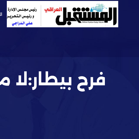
ال
فرح بيطار:لا م