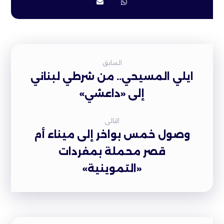
السابق
ايلي المسيحي.. من شرطي لبناني
إلى «داعشي»
التالى
وصول خمس بواخر إلى ميناء أم
قصر محملة بمفردات
«التموينية»