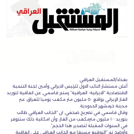
بغداد/المستقبل العراقي
أعلن مستشار النائب الاول للرئيس الايراني وأمين لجنة التنمية
الاقتصادية “الايرانية- العراقية” رستم قاسمي, عن اتفاقية لتوريد
الغاز الإيراني بواقع ٥٠ مليون متر مكعب يوميا للعراق، عبر
مدينة خرمشهر الحدودية.
وقال قاسمي في تصريح صحفي, ان “الجانب العراقي طالب
بتوريد ١٠٠ مليون مترمكعب من الغاز، وأن امكانية ذلك ستتوفر
في السنوات المقبلة لتصدير هذا الحجم”.
وأوضح تم “التوقيع مسبقا مع الجانب العراقي على اتفاقية