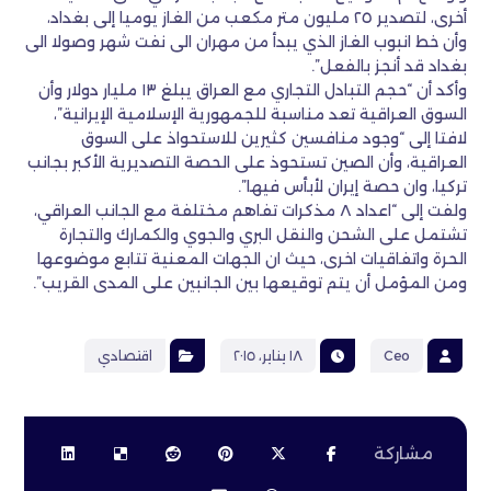
أخرى، لتصدير ٢٥ مليون متر مكعب من الغاز يوميا إلى بغداد،
وأن خط انبوب الغاز الذي يبدأ من مهران الى نفت شهر وصولا الى
بغداد قد أنجز بالفعل”.
وأكد أن “حجم التبادل التجاري مع العراق يبلغ ١٣ مليار دولار وأن
السوق العراقية تعد مناسبة للجمهورية الإسلامية الإيرانية”،
لافتا إلى “وجود منافسين كثيرين للاستحواذ على السوق
العراقية، وأن الصين تستحوذ على الحصة التصديرية الأكبر بجانب
تركيا، وان حصة إيران لأبأس فيها”.
ولفت إلى “اعداد ٨ مذكرات تفاهم مختلفة مع الجانب العراقي،
تشتمل على الشحن والنقل البري والجوي والكمارك والتجارة
الحرة واتفاقيات اخرى، حيث ان الجهات المعنية تتابع موضوعها
ومن المؤمل أن يتم توقيعها بين الجانبين على المدى القريب”.
Ceo
١٨ يناير، ٢٠١٥
اقتصادي