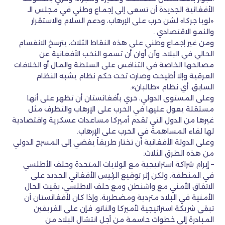
الأفغانية الجديدة أن تسعى إلى إجماع وطني في مجلس الـ
«لويا جركا» لشن حرب على الإرهاب، ودعم السلام والاستقرار
والنمو الاقتصادي .
ومن غير إجماع وطني على هذه النقاط الثلاث، يترسخ الانقسام
الحالي في البلاد. وآن أوان أن تسمو النخب الأفغانية عن
مصالحها الخاصة في التنافس على السلطة والمال أو الخلافات
العرقية وإلا أطيحت وصارت تحت حكم نظام يشبه النظام
السابق، أي نظام «طالبان».
وعلى المستوى الدولي، حري بأفغانستان أن تظهر على أنها
مستقلة يعول عليها في الحرب على الإرهاب والتطرف مثل
غيرها من الدول التي تقدم أميركا مساعدات عسكرية واقتصادية
لها لقاء المساهمة في الحرب على الإرهاب.
وعلى الدولة الأفغانية أن تختار طريقاً يفضي إلى المسرح الدولي
من هذه الطرق الثلاث:
– إبرام شراكة استراتيجية مع الولايات المتحدة وحلف الأطلسي
في المنطقة. ولكن إثر توقيع الرئيس الأفغاني الجديد على
الاتفاق الأمني مع واشنطن ومع حلف الاطلسي، بقيت الحال
الأمنية في البلاد متردية ومضطربة. وإذا كان لأفغانستان أن
تبقى شريكة استراتيجية لأميركا والناتو، فإن على الفريقين
المبادرة إلى خطوات حاسمة من أجل انتشال البلاد من