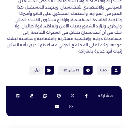
عسكرية واقتصادية وسياسية.ويلف الغموض المستقبل
السياسي والاقتصادي لأفغانستان. ويتهدد المستقبل هذا
العجز في الموازنة، والاعتماد العسكري على الناتو وأميركا،
والنخبة الفاسدة المنقسمة، وارتفاع مستوى الفساد المالي
والإداري، وتزايد الشعور بغياب الأمن وتعاظم قوة طالبان. ولا
شك في أن أفغانستان تحتاج، في السنوات القادمة، إلى
مساعدات دولية وإقليمية عسكرية واقتصادية وسياسية ليشتد
عودها. وكما على المجتمع الدولي مساعدتها، حري بأفغانستان
إثبات أنها جديرة بالشراكة.
Ceo
١٩ يناير، ٢٠١٥
الرأي