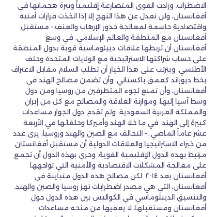
الاضطراب. وزادت القوى المتصارعة إقليمياً وتيرة هجماتها في
أفغانستان، ولن تعدل عن هذا النهج إلا إذا اتخذت قرارات أمنية
واقتصادية حاسمة لمعالجة جذور الإرهاب والعنف.- مستقبل
أفغانستان مع المنطقة والعالم الإسلامي: في وسع
أفغانستان أن تربطها علاقات ديبلوماسية قوية بدول المنطقة
على حساب شراكتها الاستراتيجية مع الولايات المتحدة وحلف
الأطلسي. ويترتب على هذا الخيار أن تطلب السلام مقابل الاعتراف
بخط ديوراند كعمق باكستاني، وأن تضمن مصالح الهند في
أفغانستان، وأن تمنع لجوء المتطرفين من روسيا ومن دول
وسط آسيا إليها، وموازنة العلاقة والمصالح مع كل من إيران
والمملكة العربية السعودية. ولم تقدم دول الجوار مساعدات
كبيرة إلى الهند، في ما خلا الهند وأميركا وحلفائها في الأربعة
عشر عاماً الماضي .- التحالف مع الصين والهند وروسيا: يرى عدد
من خبراء الاستراتيجيا والعلاقات الدولية أن مستقبل أفغانستان
مرتبط بهذه الدول الإقليمية القوية. وحري بهذه الدول أن تجمع
على معالجة المشكلات الاقتصادية والأمنية التي تواجهها
أفغانستان بعد ٢٠١٤. لكن مصالح هذه الدول متباينة في
أفغانستان، التي هي مصدر اضطرابات تهز روسيا والصين والهند.
والتنسيق الديبلوماسي في الكواليس بين هذه الدول حول
أفغانستان ومستقبلها، لا يعفيها من منحه مساعدات