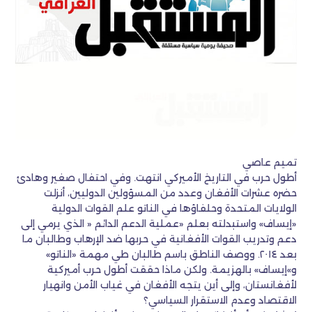
تميم عاصي
أطول حرب في التاريخ الأميركي انتهت. وفي احتفال صغير وهادئ
حضره عشرات الأفغان وعدد من المسؤولين الدوليين، أنزلت
الولايات المتحدة وحلفاؤها في الناتو علم القوات الدولية
«إيساف» واستبدلته بعلم «عملية الدعم الدائم « الذي يرمي إلى
دعم وتدريب القوات الأفغانية في حربها ضد الإرهاب وطالبان ما
بعد ٢٠١٤. ووصف الناطق باسم طالبان طي مهمة «الناتو»
و»إيساف» بالهزيمة. ولكن ماذا حققت أطول حرب أميركية
لأفغانستان، وإلى أين يتجه الأفغان في غياب الأمن وانهيار
الاقتصاد وعدم الاستقرار السياسي؟