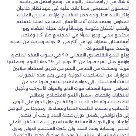
لا شك في أن أفغانستان اليوم في وضع أفضل من ناحية
المستوى المعيشي مما كانت عليه في عهد نظام طالبان.
ولكن البلد هذا يواجه خطر الانقسام. وارتادت ملايين الفتيات
المدارس، وقصد مئات آلاف الأفغان المعاهد العليا للتعليم.
وانتخب الأفغان حكومة وبرلماناً ودارت عجلة القضاء وبرز
مجتمع مدني. ودور المرأة في المجتمع صار أكبر. وفتحت
أفغانستان سفارات لها في أكثر من ١٤٠ دولة، وخرجت من العزلة
ورفعت عنها العقوبات.
وبلغ النمو الاقتصادي الأفغاني ٩.٥ في سنوات العقد المنصرم،
وارتفع دخل الفرد فيها من ١٢٠ دولاراً إلى٦٤٠ دولاراً اليوم. وعملتها
قوية. وتمكنت من الحد من الفقر من طريق استخدام ملايين
الدولارات من المساعدات الدولية. وعلى رغم هذه التطورات،
انزلقت أفغانستان إلى دوامة اضطراب نفخ فيها عدد من
العوامل، منها: انسحاب قوات الناتو والقوات الأميركية وتأجيل
الانتخابات وانخفاض معدل النمو الاقتصادي وتفاقم
الاضطرابات، وتعاظم الحرب بالوكالة بين دول الجوار على الأرض
الأفغانية وانقسام الطبقة العليا وفسادها، وعجزها عن التوصل
إلى حل توافقي يضمن دوران عجلة البلاد. ويجب أن يتصدر
أولويات رجال الدولة الأفغانية والسياسيين إرساء الاستقرار الأمني
الداخلي وحماية وحدة البلاد. ولن يكترث المجتمع الدولي ودول
الجوار بأفغانستان منقسمة وفقيرة ومجزأة. وحري بالحكومة