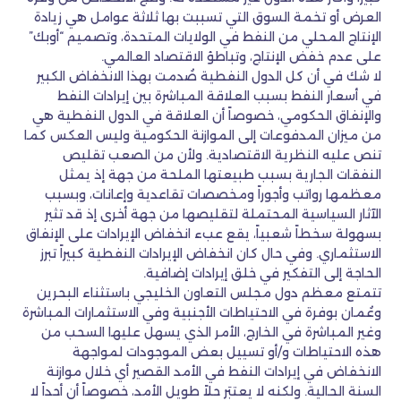
العرض أو تخمة السوق التي تسببت بها ثلاثة عوامل هي زيادة
الإنتاج المحلي من النفط في الولايات المتحدة، وتصميم “أوبك”
على عدم خفض الإنتاج، وتباطؤ الاقتصاد العالمي.
لا شك في أن كل الدول النفطية صُدمت بهذا الانخفاض الكبير
في أسعار النفط بسبب العلاقة المباشرة بين إيرادات النفط
والإنفاق الحكومي، خصوصاً أن العلاقة في الدول النفطية هي
من ميزان المدفوعات إلى الموازنة الحكومية وليس العكس كما
تنص عليه النظرية الاقتصادية. ولأن من الصعب تقليص
النفقات الجارية بسبب طبيعتها الملحة من جهة إذ يمثل
معظمها رواتب وأجوراً ومخصصات تقاعدية وإعانات، وبسبب
الآثار السياسية المحتملة لتقليصها من جهة أخرى إذ قد تثير
بسهولة سخطاً شعبياً، يقع عبء انخفاض الإيرادات على الإنفاق
الاستثماري. وفي حال كان انخفاض الإيرادات النفطية كبيراً تبرز
الحاجة إلى التفكير في خلق إيرادات إضافية.
تتمتع معظم دول مجلس التعاون الخليجي باستثناء البحرين
وعُمان بوفرة في الاحتياطات الأجنبية وفي الاستثمارات المباشرة
وغير المباشرة في الخارج، الأمر الذي يسهل عليها السحب من
هذه الاحتياطات و/أو تسييل بعض الموجودات لمواجهة
الانخفاض في إيرادات النفط في الأمد القصير أي خلال موازنة
السنة الحالية. ولكنه لا يعتبَر حلاً طويل الأمد، خصوصاً أن أحداً لا