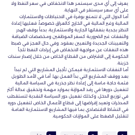
يعرف إلى أي مدى سيستمر هذا الانخفاض في سعر النفط ولا
على أي سعر سيستقر في النهاية.
أما الدول التي لا تتمتع بوفرة في الاحتياطات والاستثمارات
المالية وغير المالية في الخارج كالعراق خصوصاً، فعليها إعادة
النظر بجدية بنفقاتها الجارية والاستثمارية، بدءاً بوقف الهدر
والنفقات غير الضرورية كسفر الموظفين ومخصصات الضيافة
والتعيينات الجديدة والتعيين بعقود. وفي حال العجز في ضبط
هذه النفقات عن مواجهة الانخفاض في إيرادات النفط تلجأ
الحكومة إلى الاقتراض من القطاع الخاص من خلال إصدار سندات
خزينة.
أما النفقات الاستثمارية فيمكن تأجيل المشاريع التي لم تبدأ
بعد ووقف المشاريع التي بدأ العمل بها. أما في الأمد الطويل
فثمة حاجة ماسة إلى إعادة نظر جذرية في السياسة المالية
لتفعيل دورها في رفد الموازنة بموارد مهمة وتحقيق عدالة أكثر
في توزيع الدخل، وكذلك تفعيل دور السياسة النقدية لتستقطب
المدخرات وتعيد إقراضها إلى قطاع الأعمال الخاص لتفعيل دوره
في النشاط الاقتصادي بما فيها المشاريع الاستثمارية العامة
لتقليل الضغط على الموازنات الحكومية.