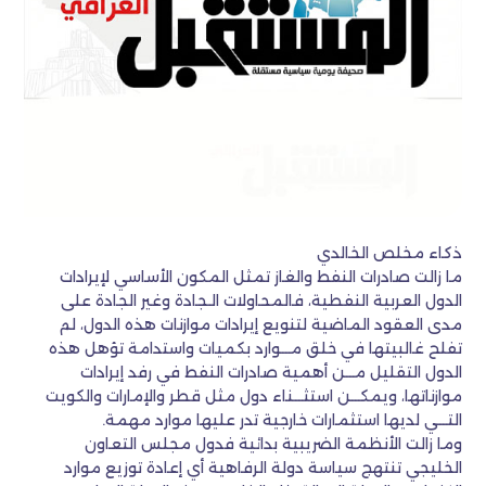
ذكاء مخلص الخالدي
ما زالت صادرات النفط والغاز تمثل المكون الأساسي لإيرادات
الدول العربية النفطية، فالمحاولات الـجادة وغير الجادة على
مدى العقود الماضية لتنويع إيرادات موازنات هذه الدول، لم
تفلح غالبيتها في خلق مـــوارد بكميات واستدامة تؤهل هذه
الدول التقليل مـــن أهمية صادرات النفط في رفد إيرادات
موازناتها، ويمكـــن استثـــناء دول مثل قطر والإمارات والكويت
التـــي لديها استثمارات خارجية تدر عليها موارد مهمة.
وما زالت الأنظمة الضريبية بدائية فدول مجلس التعاون
الخليجي تنتهج سياسة دولة الرفاهية أي إعادة توزيع موارد