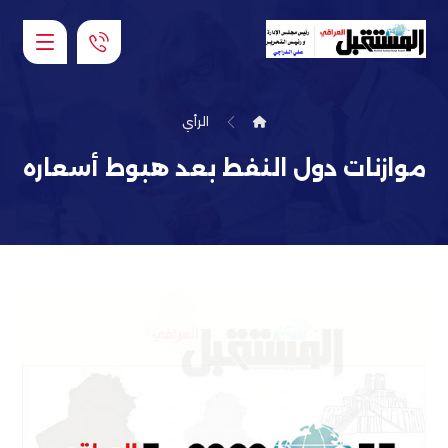
الرأي
موازنات دول النفط بعد هبوط أسعاره