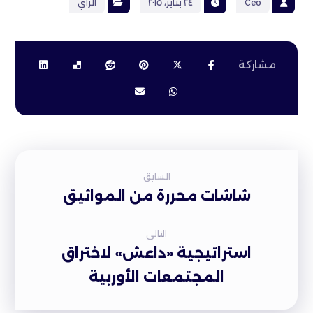
Ceo
٢٤ يناير، ٢٠١٥
الرأي
السابق
شاشات محررة من المواثيق
التالى
استراتيجية «داعش» لاختراق
المجتمعات الأوربية