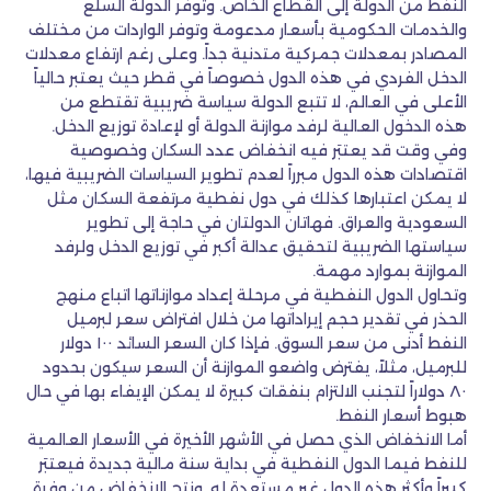
النفط من الدولة إلى القطاع الخاص. وتوفر الدولة السلع
والخدمات الحكومية بأسعار مدعومة وتوفر الواردات من مختلف
المصادر بمعدلات جمركية متدنية جداً. وعلى رغم ارتفاع معدلات
الدخل الفردي في هذه الدول خصوصاً في قطر حيث يعتبر حالياً
الأعلى في العالم، لا تتبع الدولة سياسة ضريبية تقتطع من
هذه الدخول العالية لرفد موازنة الدولة أو لإعادة توزيع الدخل.
وفي وقت قد يعتبَر فيه انخفاض عدد السكان وخصوصية
اقتصادات هذه الدول مبرراً لعدم تطوير السياسات الضريبية فيها،
لا يمكن اعتبارها كذلك في دول نفطية مرتفعة السكان مثل
السعودية والعراق. فهاتان الدولتان في حاجة إلى تطوير
سياستها الضريبية لتحقيق عدالة أكبر في توزيع الدخل ولرفد
الموازنة بموارد مهمة.
وتحاول الدول النفطية في مرحلة إعداد موازناتها اتباع منهج
الحذر في تقدير حجم إيراداتها من خلال افتراض سعر لبرميل
النفط أدنى من سعر السوق. فإذا كان السعر السائد ١٠٠ دولار
للبرميل، مثلاً، يفترض واضعو الموازنة أن السعر سيكون بحدود
٨٠ دولاراً لتجنب الالتزام بنفقات كبيرة لا يمكن الإيفاء بها في حال
هبوط أسعار النفط.
أما الانخفاض الذي حصل في الأشهر الأخيرة في الأسعار العالمية
للنفط فيما الدول النفطية في بداية سنة مالية جديدة فيعتبَر
كبيراً وأكثر هذه الدول غير مستعدة له. ونتج الانخفاض من وفرة