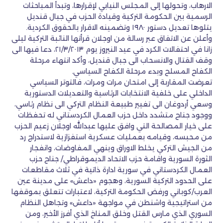
الارهاب، وتحولها إلى المجلس النيابي لإقرارها، وتبدأ المباحثات
الرسمية بين الحكومة التركية وقيادة الحزب في جبال قنديل
يتلوها تعديل دستور ١٩٨٠ وتضمينه الاقرار بالحقوق الكردية.
وأعلن عن الاتفاق عبر رسالة من اوجلان قرأتها النائبة التركية ليلى
زانا في احتفالات الكرد في عيد النيروز يوم ٢١/٣/٢٠١٣، دعا فيها الى
وقف القتال والانسحاب الى جبال قنديل، وأكد انتهاء مرحلة
الكفاح المسلح وبدء مرحلة الكفاح السياسي.
تعرضت المقاربة إلى امتحان مرات ومرات، فالتوتر السياسي
الداخلي على خلفية الانتخابات الرئاسية والتعديلات الدستورية
وسعي أردوغان الى تغيير طبيعة النظام التركي الى نظام رئاسي،
ووجود جناح متشدد داخل حزب العمال الكردستاني له تحفظات
على خيار المصالحة التي وافق عليها عبدالله اوجلان زعيم الحزب
من محبسه، وقيامه بعمليات عسكرية استفزازية لاستدراج رد
من الجيش التركي يخلط الاوراق وينهي المفاوضات، وانفجار
الثورة السورية واقامة حزب الاتحاد الديموقراطي/ جناح حزب
العمال الكردستاني في سورية ادارة ذاتية في ثلاث مقاطعات
على الحدود التركية السورية، وهجوم «داعش» على مدينة عين
العرب/كوباني ورفض الحكومة التركية، لاعتبارات تتعلق بموقفها
من استراتيجية واشنطن في مواجهة «داعش» وتجاهل النظام
السوري الذي مارس القتل وخلق المناخ الذي أفرز الأخير، ومن