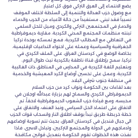
يضع الانتماء إلى العرق التركي فوق كل اعتبار.
مع وصول حزب العدالة والتنمية إلى السلطة اختلف الموقف
نسبياً فقد تبنى، مستفيداً من حالة الأعياء من الحرب والدماء
والدمار في المجتمعين التركي والكردي وميل للحل السلمي
تبنته منظمات المجتمع المدني الكردية، مقاربة ديموقراطية
في التعاطي مع المطالب الكردية، فمع تمسكه بوحدة تركيا
الجغرافية والسياسية وعمله على احتواء التداعيات الإقليمية،
بخاصة الوضع في كردستان العراق، على الملف الكردي في
تركيا، سمح بإطلاق قناة ناطقة بالكردية تبث طوال اليوم،
وبتعليم اللغة الكردية في المدارس في المناطق ذات الغالبية
الكردية، وعمل على تحسين أوضاع الكرد المعيشية والخدمية
في منطقة جنوب شرقي البلاد.
بعد لقاءات بين الحكومة ونواب كرد من حزب السلام
الديموقراطي الكردي والسماح لهم بزيارة عبدالله اوجلان في
محبسه، ومع قيادة حزب الشعوب الديموقراطية لاحقاً، تم
الاتفاق على اعتماد الحل السياسي ونبذ العنف، والاتفاق على
خطة خريطة طريق تبدأ بوقف اطلاق النار وانسحاب قوات الحزب
الى جبال قنديل في كردستان العراق، بحيث تتم تسوية اوضاعهم
وادماجهم في الدولة والمجتمع التركيين، وتبادل الاسرى، فاذا
نفذت هذه الخطوات تقوم الحكومة بتعديل قوانين مكافحة