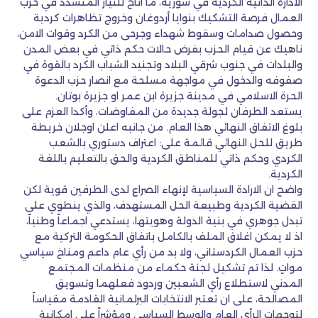
الادارة الذاتية الكردية في سورية، ما أتاح للتيار المتشدد في حزب
العمال فرصة التشكيك بنوايا أردوغان وخروج تظاهرات كردية
وحصول صدامات وسقوط شهداء وجرحى من الكرد وقوات الامن،
ناهيك عن قيام الحزب بفرض حالات حكم ذاتي في بعض المدن
والبلدات في جنوب شرقي البلاد وتجنيد الشباب الكرد بالقوة في
صفوفه والدخول في مواجهة مسلحة مع انصار حزب الدعوة
الحرة الاسلامي في مدينة جزيرة ابن عمر او جزيرة بوتان.
يستعد الطرفان لجولة جديدة من المفاوضات، وأكدا العزم على
بلوغ الاتفاق النهائي هذا العام. من جانبه اعلن اوجلان خريطة
طريق للحل النهائي قائمة على: اعتراف دستوري بالشعب
الكردي وحكم ذاتي للمناطق الكردية والحق بالتعليم باللغة
الكردية.
واضح ان الارادة السياسية لإنهاء الصراع لدى الطرفين قوية لكن
القضية الكردية وطبيعة الحل المستهدف، والذي ينطوي على
تبدل جوهري في بنية الدولة وهويتها، يستدعي اجماعاً وطنياً،
اذ لا يمكن اغلاق الملف بالكامل باتفاق الحكومة التركية مع
حزب العمال الكردستاني، ولا بد من رأي عام داعم ومناخ سياسي
مواتٍ. لذا تم تشكيل لجنة حكماء من منظمات المجتمع
المدني لاستطلاع رأي الشعبين وردود فعلهما وتسويق
المصالحة، على ان تعتبر الانتخابات البرلمانية القادمة مقياساً
لتوجهات الرأي العام والوسط السياسي ومؤشراً على امكانية