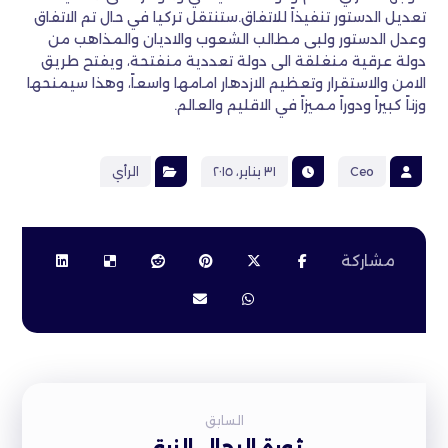
تعديل الدستور تنفيذاً للاتفاق.ستنتقل تركيا في حال تم الاتفاق
وعدل الدستور ولبى مطالب الشعوب والاديان والمذاهب من
دولة عرقية منغلقة الى دولة تعددية منفتحة، ويفتح طريق
الامن والاستقرار وتعظيم الازدهار امامها واسعاً، وهذا سيمنحها
وزناً كبيراً ودوراً مميزاً في الاقليم والعالم.
Ceo
٣١ يناير، ٢٠١٥
الرأي
السابق