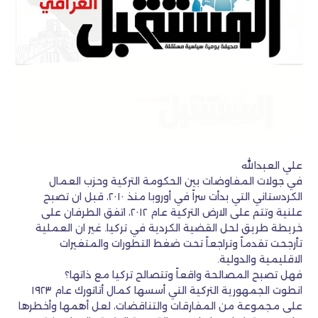
علي العبدالله
في جولات المفاوضات بين الحكومة التركية وحزب العمال
الكردستاني التي بدأت سراً في أوروبا منذ ٢٠١٠، قبل ان تصبح
علنية وتتم على الارض التركية عام ٢٠١٢، اتفق الطرفان على
خريطة طريق لحل القضية الكردية في تركيا. غير ان العملية
تأرجحت تقدماً وتراجعاً تحت ضغط التطورات والمتغيرات
الاقليمية والدولية.
فهل تصبح المصالحة واقعاً وتتصالح تركيا مع ذاتها؟
انطوت الجمهورية التركية التي أسسها كمال أتاتورك عام ١٩٢٣
على مجموعة من المفارقات والتناقضات، لعل أهمها وأخطرها