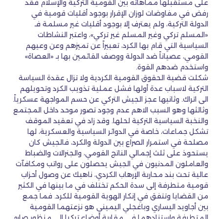
على مستقبلها مماهاته بين القومية التركية والإسلام فقد
رفض في مفاوضات لوزان الإقرار بوجود أقليات قومية في
الدولة التركية، ولم يعترف إلا بوجود أقليات غير مسلمة فـ
«المسلم تركي وغير المسلم غير تركي»، واعتبر النشاطات
السياسية التي قام بها الكرد، تعبيراً عن تميزهم وعن وعيهم
القومي، عصياناً ضد الدولة ووصف القائمين بها بـ «العصاة»
واستخدم ضدهم القوة.
شكلت قضية الحقوق القومية الكردية ولا تزال عقدة السياسة
التركية لاسباب عدة أولها فشل عملية تذويب الكرد وتحويلهم
الى اتراك. وثانيها عجز الجيش التركي عن حسم المواجهة عسكرياً.
وثالثها وهو السبب الاهم عدم وجود تصور موحد داخل المجتمع
والنخبة السياسية التركية لحلها. وقد زاد في تعقيد الموقف
تشكل جماعات، خاصة في الدوائر السياسية والعسكرية، لها
مصلحة في استمرار الصراع بين الدولة والكرد، فالجيش كان
يستحوذ على ثلث إجمالي الناتج القومي، والجنرالات والضباط
والعاملون المدنيون في الجيش يحصلون على رواتب ومكافآت
عالية تحت بند محاربة الإرهاب الكردي، ناهيك عن وصول أحزاب
قومية متطرفة إلى سدة الحكم تختلف في ما بينها في الكثير
من القضايا وتتفق في إنكار الهوية القومية للكرد. فما جمع
بين أجاويد اليساري وباغجلي اليميني هو نزعتهما القومية
المتطرفة واستنادهما في مقاربة أوضاع تركيا إلى منظور صارم