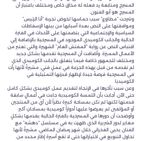
المسرح ومتابعة رد فعله له مذاق خاص ومختلف باعتبار أن
المسرح هو أبو الفنون.
وشرحت “مطاوع” سبب حماسها لخوض تجربة “أنا الرئيس”
وموافقتها على النص بعدة أسبابها من بينها الإسقاطات
السياسية والإجتماعية التي يتضمنها على الأحداث في الفترة
الحالية والجانب الكوميدي الموجود في المسرحية بالإضافة إلي
اقتباس النص عن رواية “المفتش العام” الشهيرة والتي تعتبر من
الأعمال المميزة. وأضافت أن المسرحية تقدمها بشكل جديد
ومختلف للجمهور خاصة فيما يتعلق بالجانب الكوميدي الذي
لم تقدمه من قبل بهذه الجرعة في عملٍ فني، مشيرةً لأنها رأت
في المسرحية فرصةً جيدة لإظهار قدرتها التمثيلية في
الكوميديا.
وعن سبب تأخرها في الإتجاه لتقديم عمل كوميدي بشكل كامل
حتى الآن، أجابت بأن اللمسة الكوميدية جاءت في أعمالٍ سابقة
قدمتها لكنها لم تكن بمساحة كبيرة نظراً لأن أي من المنتجين
أو المؤلفين لم يعرضوا عليها أدواراً كوميدية بمساحاتٍ أكبر.
وأوضحت أن دورها في المسرحية بالفترة الحالية يقدمها بشكلٍ
مغاير لدور الشريرة الذي ظهرت به في مسلسل “دهشه” مع
الفنان يحيي الفخراني خلال شهر رمضان الماضي، مشيرةً لأنها
تحاول التنويع في اختياراتها حتى لا تقع أسيرة إطار محدد من