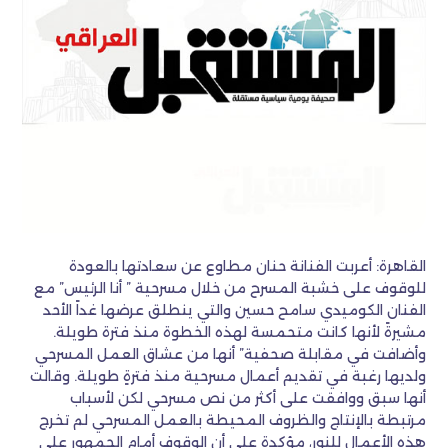
القاهرة: أعربت الفنانة حنان مطاوع عن سعادتها بالعودة
للوقوف على خشبة المسرح من خلال مسرحية ” أنا الرئيس” مع
الفنان الكوميدي سامح حسين والتي ينطلق عرضها غداً الأحد
مشيرةً لأنها كانت متحمسة لهذه الخطوة منذ فترة طويلة.
وأضافت في مقابلة صحفية” أنها من عشاق العمل المسرحي
ولديها رغبة في تقديم أعمال مسرحية منذ فترةٍ طويلة. وقالت
أنها سبق ووافقت على أكثر من نص مسرحي لكن لأسباب
مرتبطة بالإنتاج والظروف المحيطة بالعمل المسرحي لم تخرج
هذه الأعمال للنور، مؤكدة على أن الوقوف أمام الجمهور على