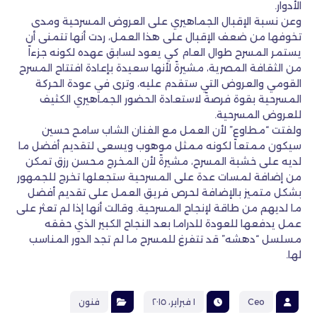
الأدوار.
وعن نسبة الإقبال الجماهيري على العروض المسرحية ومدى
تخوفها من ضعف الإقبال على هذا العمل، ردت أنها تتمنى أن
يستمر المسرح طوال العام كي يعود لسابق عهده لكونه جزءاً
من الثقافة المصرية، مشيرةً لأنها سعيدة بإعادة افتتاح المسرح
القومي والعروض التي ستقدم عليه، وترى في عودة الحركة
المسرحية بقوة فرصةً لاستعادة الحضور الجماهيري الكثيف
للعروض المسرحية.
ولفتت “مطاوع” لأن العمل مع الفنان الشاب سامح حسين
سيكون ممتعاً لكونه ممثل موهوب ويسعى لتقديم أفضل ما
لديه على خشبة المسرح، مشيرةً لأن المخرج محسن رزق تمكن
من إضافة لمسات عدة على المسرحية ستجعلها تخرج للجمهور
بشكل متميز بالإضافة لحرص فريق العمل على تقديم أفضل
ما لديهم من طاقة لإنجاح المسرحية. وقالت أنها إذا لم تعثر على
عمل يدفعها للعودة للدراما بعد النجاح الكبير الذي حققه
مسلسل “دهشه” قد تتفرغ للمسرح ما لم تجد الدور المناسب
لها.
Ceo
١ فبراير، ٢٠١٥
فنون