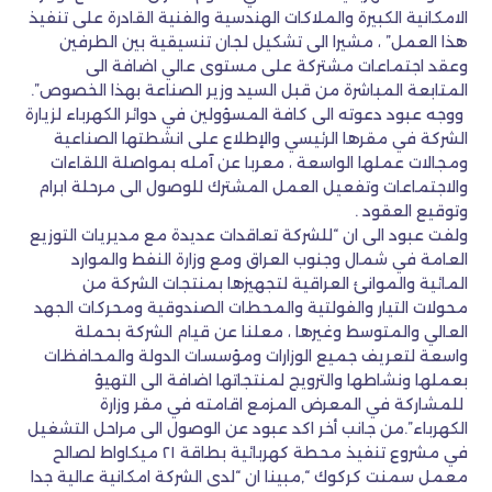
الامكانية الكبيرة والملاكات الهندسية والفنية القادرة على تنفيذ
هذا العمل” ، مشيرا الى تشكيل لجان تنسيقية بين الطرفين
وعقد اجتماعات مشتركة على مستوى عالي اضافة الى
المتابعة المباشرة من قبل السيد وزير الصناعة بهذا الخصوص”.
ووجه عبود دعوته الى كافة المسؤولين في دوائر الكهرباء لزيارة
الشركة في مقرها الرئيسي والإطلاع على انشطتها الصناعية
ومجالات عملها الواسعة ، معربا عن آمله بمواصلة اللقاءات
والاجتماعات وتفعيل العمل المشترك للوصول الى مرحلة ابرام
وتوقيع العقود .
ولفت عبود الى ان “للشركة تعاقدات عديدة مع مديريات التوزيع
العامة في شمال وجنوب العراق ومع وزارة النفط والموارد
المائية والموانئ العراقية لتجهيزها بمنتجات الشركة من
محولات التيار والفولتية والمحطات الصندوقية ومحركات الجهد
العالي والمتوسط وغيرها ، معلنا عن قيام الشركة بحملة
واسعة لتعريف جميع الوزارات ومؤسسات الدولة والمحافظات
بعملها ونشاطها والترويج لمنتجاتها اضافة الى التهيؤ
للمشاركة في المعرض المزمع اقامته في مقر وزارة
الكهرباء”.من جانب أخر اكد عبود عن الوصول الى مراحل التشغيل
في مشروع تنفيذ محطة كهربائية بطاقة ٢١ ميكاواط لصالح
معمل سمنت كركوك “,مبينا ان “لدى الشركة امكانية عالية جدا