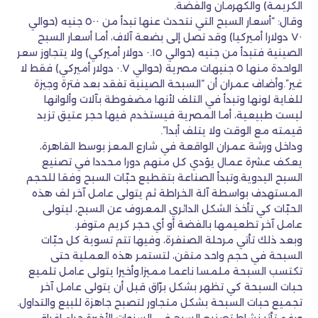
الكريمة) والكهرمان والفضة.
وقال: “أسعار السبح التي نتحدث عنها تبدأ من ٥٠٠ جنيه (حوالي
٧٠ دولارا أميركيا) وقد تصل إلى بضعة آلاف، أما أسعار السبح
الصينية فتبدأ من جنيه (حوالي ٠.١٥ دولار أميركي) ولا يتجاوز سعر
الواحدة منها ٥ جنيهات مصرية (حوالي ٠.٧ دولار أميركي) فقط لا
غير”.وأضاف عمران أن “السبحة الصينية تفقد بعد فترة وجيزة
للغاية لونها وتبدأ في التلف لأنها مضغوطة بآلات وألوانها
ليست طبيعية، أما المصرية فيستخدم فيها حجر عتيق تزيد
قيمته مع الوقت ولا يتلف أبدا”.
وداخل ورشة عمران الواقعة في شارع المعز بوسط القاهرة،
يعكف عشرة عمال يؤدي كل منهم دورا محددا في تصنيع
السبح اليدوية.وتبدأ الصناعة بتقطيع حبّات السبح وفقا للحجم
المستهدف بواسطة آلة الخراطة ثم يتولى عامل آخر لف هذه
الحبّات كي تأخذ الشكل الدائري المعروف عن السبح، ليتولى
عامل آخر تطعيمها بالفضة أو أي حجر كريم متوفر.
وبعد ذلك تأتي مرحلة الصنفرة، وفيها تتم تسوية كل حبّات
السبحة في حجم واحد متقن، لتستمر هذه العملية حتى
تكتسب السبحة ملمسا ناعما مميزا.وأخيرا يتولى عامل تلميع
حبات السبحة كي تظهر بشكل برّاق قبل أن يتولى عامل آخر
تجميع حبات السبحة بشكل متجاور لتصبح جاهزة للبيع والتداول.