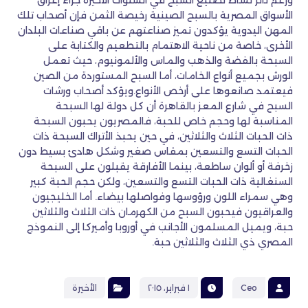
ورغم تأثر نشاط تصنيع السبح في السنوات الأخيرة جراء إغراق
الأسواق المصرية بالسبح الصينية رخيصة الثمن فإن أصحاب تلك
المهن اليدوية يؤكدون تميز صناعتهم عن باقي صناعات البلدان
الأخرى، خاصة من ناحية الاهتمام بالتطعيم والكتابة على
السبحة بالفضة والذهب والماس والألمونيوم، حيث تعمل
الورش بجميع أنواع الخامات، أما السبح المستوردة من الصين
فيعتمد صانعوها على أرخص الأنواع.ويؤكد أصحاب ورشات
السبح في شارع المعز بالقاهرة أن كل دولة لها السبحة
المناسبة لها وحجم خاص للحبة، فالمصريون يحبون السبحة
ذات الحبات الثلاث والثلاثين، في حين يحبذ الأتراك السبحة ذات
الحبات التسع والتسعين بمقاس صغير وشكل هادئ بسيط دون
زخرفة أو ألوان ساطعة، بينما الأفارقة يقبلون على السبحة
السنغالية ذات الحبات التسع والتسعين، ولكن حجم الحبة كبير
وهي سمراء اللون ورؤوسها وفواصلها بيضاء. أما الخليجيون
والعراقيون فيحبون السبح من الكهرمان ذات الثلاث والثلاثين
حبة، ويميل المسلمون الأجانب في أوروبا وأميركا إلى النموذج
المصري ذي الثلاث والثلاثين حبة.
Ceo
١ فبراير، ٢٠١٥
الأخيرة