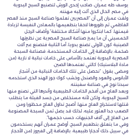
يوسف طه عمران، صاحب إحدى الورش لتصنيع السبح اليدوية
في مصر، الحال الذي آلت إليه مهنته.
ولفت عمران إلى أن “المصريين تعلموا صناعة السبح منذ العصر
الفاطمي ثم طوروها لاحقا بتطعيمها بالمعادن النفيسة لزيادة
قيمتها، كما ابتكروا منها أشكالا مختلفة”.وأضاف الرجل
الخمسيني أن ما يميز صناعة السبح المصرية عن نظيرتها
الصينية كون الأولى تصنع يدويا، أما الثانية فتصنع عبر آلات
ضخمة، بالإضافة إلى الخامات المستخدمة، فصناعة السبحة
المصرية اليدوية تعتمد بالأساس على خامات نباتية لا نارية (من
مادة البلاستيك) كالتي تعتمدها الصين.
ومضى يقول: “نحصل على تلك الخامات النباتية من أشجار
الأبانوس والعود والصندل وخشب كوك جوز الهند الذي استخدمه
سيدنا نوح في صناعة سفينته.
ويعد العاج من أفخم الخامات الطبيعية وأندرها التي نصنع منها
السبح اليدوية، ولكن لأنه مستخلص من جسد الفيلة ما يتطلب
قتلها لاستخراج العاج منها، أصبح تداول العاج محظورا ومن
الصعب جدا العثور عليه، لذلك قد يصل ثمن السبحة المصنوعة
من العاج إلى آلاف الجنيهات، حسب حجمها”.
وفي ما يتعلق بتطعيم السبح، أوضح عمران أنهم يستخدمون
في سبيل ذلك أحجارا طبيعية، بالإضافة إلى الفيروز (من الأحجار