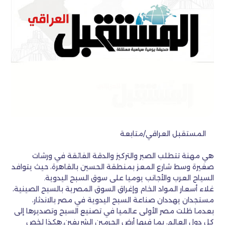
المستقبل العراقي/متابعة
هي مهنة تتطلب الصبر والتركيز والدقة الفائقة في ورشات
صغيرة وسط شارع المعز بمنطقة الحسين بالقاهرة، حيث يتوافد
السياح العرب والأجانب يوميا على سوق السبح اليدوية.
غلاء أسعار المواد الخام وإغراق السوق المصرية بالسبح الصينية،
مستجدان يهددان صناعة السبح اليدوية في مصر بالاندثار،
بعدما ظلت مصر الأولى عالميا في تصنيع السبح وتصديرها إلى
كل دول العالم، بما فيها أرض الحرمين الشريفين.هكذا لخص