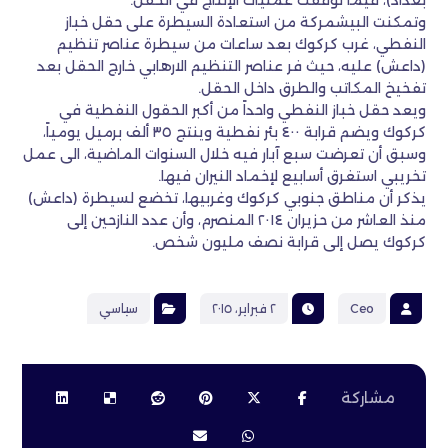
بغداد)، فيما توقفت عمليات الإنتاج في الحقل.
وتمكنت البيشمركة من استعادة السيطرة على حقل خباز
النفطي، غرب كركوك بعد ساعات من سيطرة عناصر تنظيم
(داعش) عليه، حيث فر عناصر التنظيم الارهابي خارج الحقل بعد
تفخيخ المكاتب والطرق داخل الحقل.
ويعد حقل خباز النفطي واحداً من أكبر الحقول النفطية في
كركوك ويضم قرابة ٤٠٠ بئر نفطية وينتج ٣٥ ألف برميل يومياً،
وسبق أن تعرضت سبع آبار فيه خلال السنوات الماضية، الى عمل
تخريبي استغرق أسابيع لإخماد النيران فيها.
يذكر أن مناطق جنوبي كركوك وغربيها، تخضع لسيطرة (داعش)
منذ العاشر من حزيران ٢٠١٤ المنصرم، وأن عدد النازحين إلى
كركوك يصل إلى قرابة نصف مليون شخص.
Ceo
٢ فبراير، ٢٠١٥
سياسي