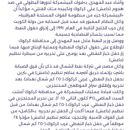
وأشاد عبد المهدي، بـ»قوات البيشمركة لدورها البطولي في صد
هجوم (داعش) على كركوك وتكبيده مئات القتلى»، مؤكداً أن
«البيشمركة جزء من منظومة القوات المسلحة العراقية».
وكان النظام المقبور قد عمد قبل انسحابه من دولة الكويت
إبان حرب الخليج الثانية في العام ١٩٩١ إلى إحراق حقول النفط،
مما تسبب بخسائر اقتصادية جسيمة.
ووصل وزير النفط عادل عبد المهدي إلى محافظة كركوك
للإطلاع على حقول كركوك النفطية وعملية الإنتاج فيها، فيما
زار حقل خباز النفطي بعد يومين على تحريره من سيطرة تنظيم
(داعش).
وكان مصدر في شركة نفط الشمال قد ذكر بأن فرق الصيانة
باشرت بإخماد حريق أضرمه عناصر تنظيم (داعش) في بئرين
بحقل خباز النفطي، غربي كركوك،(٢٥٠ كم شمال بغداد)، بعد
تحريره وإطلاق سراح الموظفين المحتجزين.
وكانت قيادة عمليات البيشمركة في محافظة كركوك أعلنت،
السبت الماضي،(٣١ كانون الثاني ٢٠١٥)، عن تحرير المحتجزين في
حقل خباز النفطي، غرب كركوك،(٢٥٠ كم شمال بغداد)، من قبل
تنظيم (داعش)، فيما أكدت أن الحقل تم تحريره بـ»الكامل» من
قبل القوات الأمنية. واحتجزت عناصر تنظيم (داعش) مؤخرا ٢٤
موظفاً في حقل خباز النفطي غرب كركوك،(٢٥٠ كم شمال