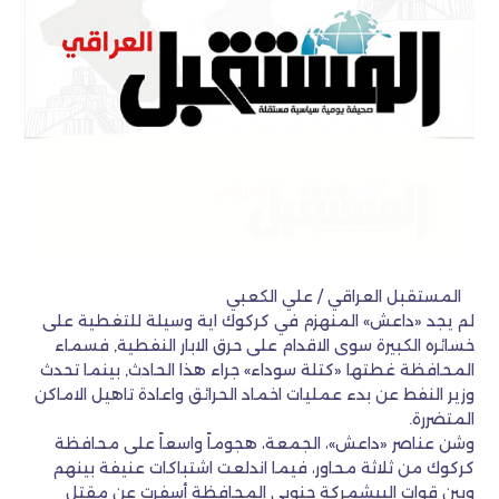
المستقبل العراقي / علي الكعبي
لم يجد «داعش» المنهزم في كركوك اية وسيلة للتغطية على
خسائره الكبيرة سوى الاقدام على حرق الابار النفطية, فسماء
المحافظة غطتها «كتلة سوداء» جراء هذا الحادث, بينما تحدث
وزير النفط عن بدء عمليات اخماد الحرائق واعادة تاهيل الاماكن
المتضررة.
وشن عناصر «داعش»، الجمعة، هجوماً واسعاً على محافظة
كركوك من ثلاثة محاور، فيما اندلعت اشتباكات عنيفة بينهم
وبين قوات البيشمركة جنوبي المحافظة أسفرت عن مقتل