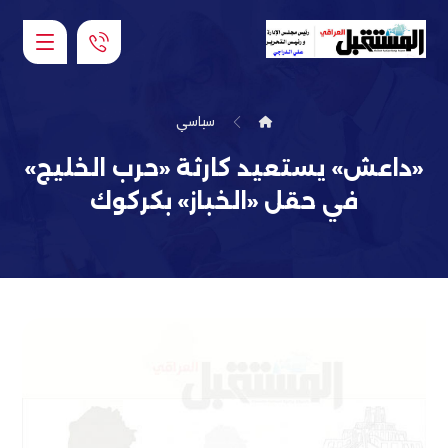
سياسي
«داعش» يستعيد كارثة «حرب الخليج»
في حقل «الخباز» بكركوك