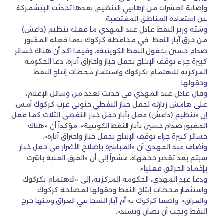
وإصابة العشرات من ارهابيي التنظيم, بعدها تحدثت البيشمركة
عن استعادة المناطق المغتصبة.
وشبّه وزير النفط عادل عبد المهدي ما فعله تنظيم (داعش)
من حرق آبار النفط في محافظة كركوك بـ»ما فعله المقبور
صدام حسين بحقول النفط الكويتية»، وفيما اكد أن هناك خسائر
كبيرة جراء توقف الإنتاج بحقل خباز واحتراق آباره، دعا الحكومة
المركزية للاهتمام بكركوك واستثمار محطات إنتاج النفط
وحقولها.
وقال عادل عبد المهدي في حديث لعدد من وسائل الإعلام،
على هامش زيارته لحقل خباز النفطي جنوبي غرب كركوك أمس،
إن «تنظيم (داعش) فعل بآبار حقل خباز النفطي الثلاث كما فعل
المقبور صدام حسين بآبار النفط الكويتية»، مؤكداً أن «هناك
خسائر كبيرة جراء توقف الإنتاج بحقل خباز واحتراق آباره».
وأضاف عبد المهدي أن «المباشرة بإصلاح الأضرار في حقل خباز
سيتم بعد تقدير حجمها»، مشيراً إلى أن «الفرق الفنية باشرت
بإخماد الحرائق فعلياً».
ودعا عبد المهدي، الحكومة المركزية، إلى «الاهتمام بكركوك
واستثمار محطات إنتاج النفط وحقولها لمصلحة كركوك
والعراق»، واصفا كركوك بـ» أم آبار النفط في العراق ومنها خرج
النفط ويجب أن تصان وتسند».