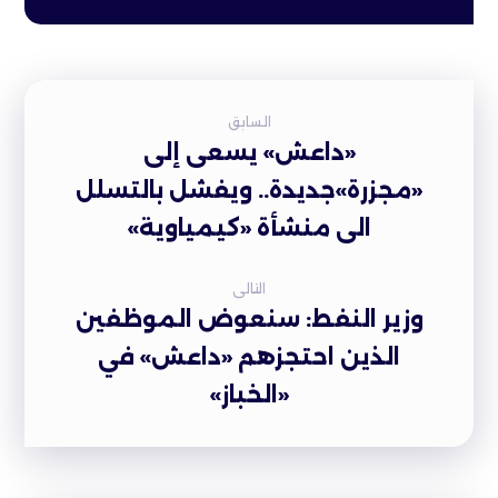
السابق
«داعش» يسعى إلى
«مجزرة»جديدة.. ويفشل بالتسلل
الى منشأة «كيمياوية»
التالى
وزير النفط: سنعوض الموظفين
الذين احتجزهم «داعش» في
«الخباز»