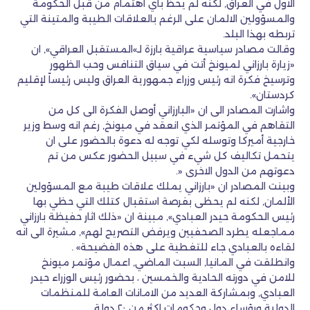
الاول في العراق, لكنه لم يحظ باي اهتمام من قبل الحكومة
والمسؤولين الالمان على الرغم بالعلاقات الطيبة والمتينة التي
تربطه بهذا البلد.
وقالت مصادر سياسية عراقية بارزة لـ»المستقبل العراقي», ان
«زيارة بارزاني لميونخ أتت في سياق التنافس وحب الظهور
وترسيخ فكرة انه رئيس وزراء جمهورية العراق وليس رئيساً لإقليم
كردستان».
واشارت المصادر الى ان «البارزاني أوصل الفكرة الى كل من
التقاهم في المؤتمر الذي انعقد في ميونخ, رغم انه وسط وزير
خارجية أميركا وتوسله لكي توجه له دعوة بالحضور على ان
يتحمل تكاليف كل شيء في سبيل الحضور عكس من تم
دعوتهم من الدول الاخرى «.
وبينت المصادر ان «بارزاني يملك علاقات طيبة مع المسؤولين
الألمان, لكنه لم يحظى بفرصة استقبال كتلك التي حظي بها
رئيس الحكومة حيدر العبادي», مبينة ان «ذلك اثار حفيظة بارزاني
مماجعله يطرد الصحفيين ويرفض التصريح لهم», مشيرة الى انه
لقاءه بالعبادي جاء للتغطية على هذه الفضيحة» .
وانطلقت في المانيا, السبت الماضي, اعمال مؤتمر ميونخ
للامن في دورته الحادية والخمسين ، بحضور رئيس الوزراء حيدر
العبادي, وبمشاركة العديد من الامانات العامة للمنظمات
الدولية ورؤساء دول وحكومات اكثر من ٢٠ دولة.