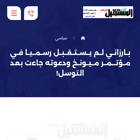
سياسي
بـارزانـي لـم يـسـتـقـبـل رسـمـيـا فـي
مـؤتــمـر مـيـونـخ ودعوته جاءت بعد
التوسل!