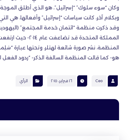
وكان “سوء سلوك” “إسرائيل”، هو الذي أطلق الموجة ال
وبكلام آخر، كانت سياسات “إسرائيل” وأفعالها، هي ا
وقد ذكرت منظمة “ائتمان خدمة المجتمع” (اليهودية ال
المنظمة، نشر صورة شائعة لهتلر، وتحتها عبارة “سَلِم
هو- كما قالت المنظمة السالفة الذكر- “ردود الفعل ال
Ceo
١٦ فبراير، ٢٠١٥
الرأي