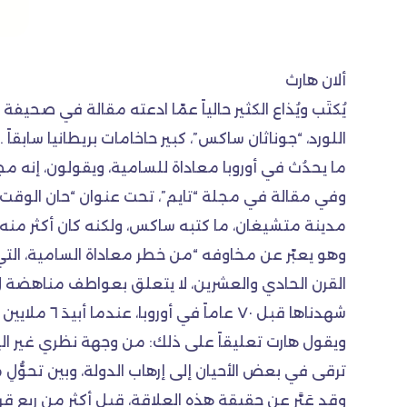
ألان هارث
يُكتَب ويُذاع الكثير حالياً عمّا ادعته مقالة في صحيف
اللورد، “جوناثان ساكس”، كبير حاخامات بريطانيا سابقاً
ما يحدُث في أوروبا معاداة للسامية، ويقولون، إنه مج
وفي مقالة في مجلة “تايم”، تحت عنوان “حان الوقت 
مدينة متشيغان، ما كتبه ساكس، ولكنه كان أكثر منه 
وهو يعبّر عن مخاوفه “من خطر معاداة السامية، التي 
القرن الحادي والعشرين، لا يتعلق بعواطف مناهضة ل”إس
شهدناها قبل ٧٠ عاماً في أوروبا، عندما أبيدَ ٦ ملايين من الرجال والنساء والأطفال اليهود” .
ويقول هارت تعليقاً على ذلك: من وجهة نظري غير اليهو
ترقى في بعض الأحيان إلى إرهاب الدولة، وبين تحوُّلِ 
وقد عَبَّر عن حقيقة هذه العلاقة، قبل أكثر من ربع ق