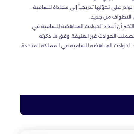
ر على تحوّلها تدريجياً إلى معاداة للسامية .
ل التطواف من جديد .
الأخير أن أعداد الحوادث المناهضة للسامية في
 ٣١_ عام ٢٠١٣ إلى ١١٦٨ حادثاً، منها ،٨١ حوادث عنيفةً . وقد تضمنت الحوادث غير العنيفة، وفق ما ذكرته
عدد الحوادث المناهضة للسامية في المملكة المتحدة،