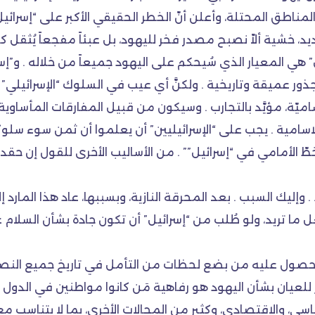
مناطق المحتلة، وأعلن أنّ الخطر الحقيقي الأكبر على “إسرائي
شديد، خشية ألاّ نصبح مصدر فخر لليهود، بل عبئاً مفجعاً يُثقل 
” هي المعيار الذي سُيحكم على اليهود جميعاً من خلاله . و”إس
ت جذور عميقة وتاريخية . ولكنَّ أي عيب في السلوك “الإسرائيلي
ّة، مؤيَّد بالتجارب . وسيكون من قبيل المفارقات المأساوية،
سامية . يجب على “الإسرائيليين” أن يعلموا أن ثمن سوء سل
لخطّ الأمامي في “إسرائيل”” . من الأساليب الأخرى للقول إن حقداً
 . وإليك السبب . بعد المحرقة النازية، وبسببها، عاد هذا المار
 ما تريد، ولو طُلب من “إسرائيل” أن تكون جادة بشأن السلا
ن الحصول عليه من بضع لحظات من التأمل في تاريخ جميع النص
ُز للعيان بشأن اليهود هو رفاهية مَن كانوا مواطنين في الدول ا
ي، والاقتصادي، وكثير من المجالات الأخرى، بما لا يتناسب مع 