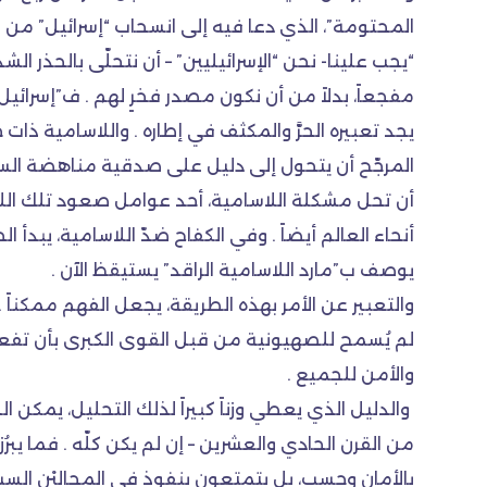
المحتومة”، الذي دعا فيه إلى انسحاب “إسرائيل” من ال
“يجب علينا- نحن “الإسرائيليين” – أن نتحلّى بالحذر ال
مفجعاً، بدلاً من أن نكون مصدر فخرٍ لهم . ف”إسرائيل
يجد تعبيره الحرَّ والمكثف في إطاره . واللاسامية ذا
المرجّح أن يتحول إلى دليل على صدقية مناهضة السامي
أن تحل مشكلة اللاسامية، أحد عوامل صعود تلك اللا
أنحاء العالم أيضاً . وفي الكفاح ضدّ اللاسامية، يبدأ ا
يوصف ب”مارد اللاسامية الراقد” يستيقظ الآن .
والتعبير عن الأمر بهذه الطريقة، يجعل الفهم ممكناً .
لم يُسمح للصهيونية من قبل القوى الكبرى بأن تفعل
والأمن للجميع .
والدليل الذي يعطي وزناً كبيراً لذلك التحليل، يمك
من القرن الحادي والعشرين – إن لم يكن كلّه . فما يبر
بالأمان وحسب، بل يتمتعون بنفوذ في المجاليْن السياس