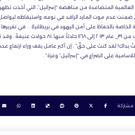
عالمية المتصاعدة من مناهضة “إسرائيل”، التي أخذت تظهر بواد
لتي ضمِنت عدم موت المارد الراقد في نومه، واستيقاظه ليواص
خاصة بالحفاظ على أمن اليهود في بريطانيا) . . في تقريرها 
المملكة المتحدة قد تضاعفت عام ٢٠١٤- حيث ارتفعت من
تْ يداك! لقد كنتَ على حقّ” . إن أكبر عامل يقف وراء ارتفاع 
لاسامية على الصراع في “إسرائيل” وغزة” .