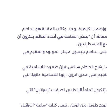
 وإضمار الكراهية لهم) . وكاتب المقالة هو الحاخام
المقالة: أن “بعض الساسة في أنحاء العالم، ينكرون أن
مع الفلسطينيين .
بس الحاخام جيسون ميللر، المولود والمقيم في
كما يشرح الحاخام ساكس، فإنّ صعود اللاسامية في
بيح على مدى قرون . إنها اللاسامية ذاتها، التي
كرون تماماً الرابط بين تصرفات “إسرائيل” التي
” لردح طويل من الزمن . ففي كتابه “ساعة “إسرائيل”