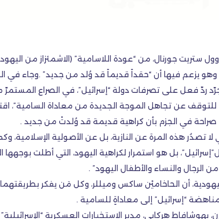
ة وول ستريت جورنال، من “عودة اللاسامية” (الاشمئزاز من اليهود
 . وهو يزعم فيها أن “حقداً قديماً قد وُلد من جديد” .وجاء في 
رّد ردّ فعل على تصرفات دولة “إسرائيل”، في الصراع المستمرّ 
للتوقف عن تجاهل الموجة الجديدة من معاداة السامية”، اقت
صراحة في الجزم بأن كراهية قديمة قد وُلدتْ من جديد .
لا تصدُر هذه المرة عن النازية، بل عن الأصولية الإسلامية، و
رائيل”، بل هو استمرار لكراهية اليهود، التي أطلت بوجهها الق
دية، أن الحاخاميْن ساكس وميللر، وكل مَن يفكر بطريقتهما، يُن
مناهضة “إسرائيل” إلى معاداةٍ للسامية .
رن، يهوشافاط هركابي، مدير الاستخبارات العسكرية “الإسرائيلية