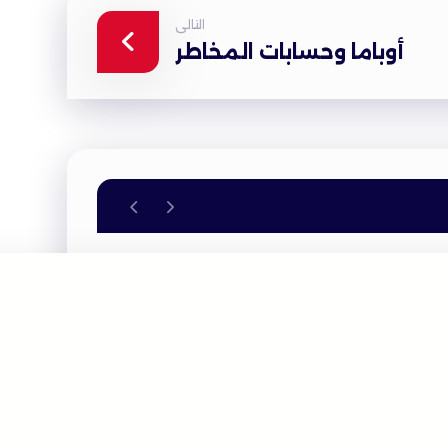
التالى
أوباما وحسابات المخاطر