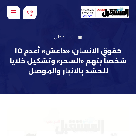
محلي
حقوق الانسان: «داعش» أعدم ١٥
شخصاً بتهم «السحر» وتشكيل خلايا
للحشد بالانبار والموصل