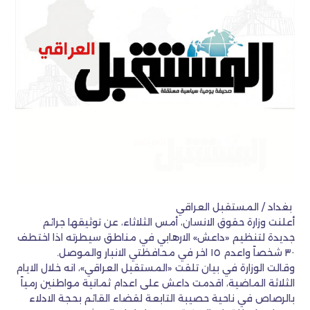
بغداد / المستقبل العراقي
أعلنت وزارة حقوق الانسان، أمس الثلاثاء، عن توثيقها جرائم
جديدة لتنظيم «داعش» الارهابي في مناطق سيطرته اذا اختطف
٣٠ شخصاً واعدم ١٥ اخر في محافظتي الانبار والموصل.
وقالت الوزارة في بيان تلقت «المستقبل العراقي»، انه خلال الايام
الثلاثة الماضية، اقدمت داعش على اعدام ثمانية مواطنين رمياً
بالرصاص في ناحية حصيبة التابعة لقضاء القائم بحجة الادلاء