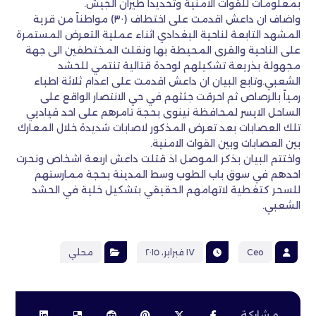
بمعلومات للقوات الامنية وتحديدا طيران الجيش.
واضاف ان داعش اقدمت على اختطاف (٣٠) مواطناً من قرية
المشهد التابعة لناحية البغدادي اثناء عملية التعرض المستمرة
على الناحية والقرى المحيطة بها ونقلت المختطفين الى جهة
مجهولة بذريعة تشكيلهم لوحدة قتالية تنتمي للحشد
الشعبي.وتابع البيان ان داعش اقدمت على اعدام ثلاثة اطباء
رمياً بالرصاص ثم احرقت جثثهم في حي الانتصار الواقع على
الساحل الايسر لمحافظة نينوى بحجة تامرهم على احد قياديي
تلك العصابات بعد تعرض المذكور لاصابات شديدة خلال المعارك
بين العصابات وبين القوات الامنية.
واختتم البيان بذكر الموصل اذ قتلت داعش اربعة اشخاص ونحرت
احدهم في سوق باب الطوب وسط المدينة بحجة ممارستهم
للسحر كتغطية لاتهامهم الحقيقي بتشكيل خلية في الحشد
الشعبي.
Ceo
١٧ فبراير، ٢٠١٥
محلي