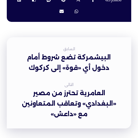
السابق
البيشمركة تضع شروط أمام
دخول أي «قوة» إلى كركوك
التالى
العامرية تحترز من مصير
«البغدادي» وتعاقب المتعاونين
مع «داعش»