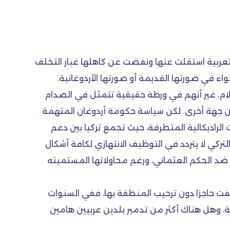
العربية استقلت عنها ونفضت عن كاهلها غبار التخلف
اء في صورتها القديمة أو صورتها الأردوغانية.
لام، غير أنهم في ورطة حقيقية تتمثل في الصدام
 من جهة أخرى. لكن سياسة حكومة أردوغان المتهمة
الراديكالية المتطرفة، حيث تجمع تركيا بين دعم
كي لا يتردد في التوظيف الانتهازي لكافة أشكال
 ضد الحكم العثماني، ورغم محاولاتها المستميته
وقفت حاجزا دون ترحيب المنطقة بها، ففي السنوات
ية، وهل هناك أكثر من تدمير بلدين عربيين هامين