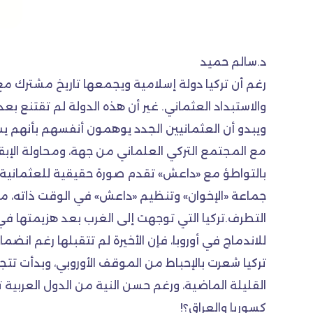
د.سالم حميد
رغم أن تركيا دولة إسلامية ويجمعها تاريخ مشترك مع
والاستبداد العثماني. غير أن هذه الدولة لم تقتنع بع
ويبدو أن العثمانيين الجدد يوهمون أنفسهم بأنهم يس
مع المجتمع التركي العلماني من جهة، ومحاولة الإبق
بالتواطؤ مع «داعش» تقدم صورة حقيقية للعثمانية الج
جماعة «الإخوان» وتنظيم «داعش» في الوقت ذاته، مما
التطرف.تركيا التي توجهت إلى الغرب بعد هزيمتها في
للاندماج في أوروبا، فإن الأخيرة لم تتقبلها رغم انض
تركيا شعرت بالإحباط من الموقف الأوروبي، وبدأت تتج
القليلة الماضية، ورغم حسن النية من الدول العربية ت
كسوريا والعراق؟!