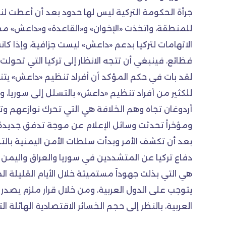
جرأة الحكومة التركية ليس لها حدود بعد أن أعطت لن
للمنطقة، واتخذت «الإخوان» و«القاعدة» و«داعش» مط
الاتهامات لتركيا بدعم «داعش» ليست جزافية، وإذا كان
فظائع، فينبغي أن تتجه الانظار إلى تركيا التي تحولت
لقد بات في حكم المؤكد أن أفراد تنظيم «داعش» يت
للكثير من أفراد تنظيم «داعش» بالتسلل إلى سوريا، 
أردوغان تجاه وهم الخلافة هي التي تحرك نوازعهم وت
ومؤخراً تحدثت وسائل الإعلام عن موجة تدفق جديدة 
بعد أن تكشف الأمر وبدأت سلطات الأمن اليمنية بالتد
دفاع تركيا عن المتشددين في سوريا والعراق واليمن 
هي التي بذلت جهوداً مستميتة خلال الأيام القليلة ا
يتوجب على الدول العربية، ومن خلال قرار ملزم يصدر
العربية، بالنظر إلى حجم الخسائر الاقتصادية الهائ