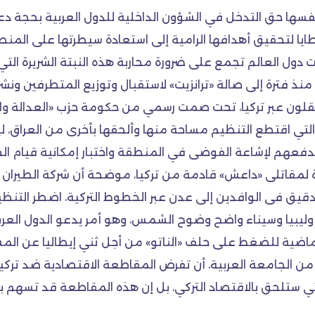
فسها حق التدخل في الشؤون الداخلية للدول العربية بحجة دعم
ايا لتحقيق أهدافها الرامية إلى استعادة سيطرتها على المنط
ت دول العالم تجمع على ضرورة محاربة هذه النبتة الشريرة التي 
 منذ فترة إلى صالة «ترانزيت» لاستقبال وتوزيع المتطرفين ون
نقلون عبر تركيا، تحت صمت رسمي من حكومة حزب «العدالة وا
والتي اقتطع التنظيم مساحة منها وألحقها بأخرى من العراق، 
دفعهم لإشاعة الفوضى في المنطقة واختبار إمكانية قيام الخ
لمقاتلى «داعش» قادمة من تركيا، موضحة أن شركة الطيران (ا
قيق فى الوافدين إلى عدن عبر الخطوط التركية، اضطر التنظيم
وليبيا وسيناء واضح وضوح الشمس، وهو أمر يدعو الدول العربية
لماضية للضغط على حلف «الناتو» من أجل ثني إيطاليا عن المش
 من الجامعة العربية، أن تفرض المقاطعة الاقتصادية ضد تركي
لة التي ستلحق بالاقتصاد التركي، بل إن هذه المقاطعة قد تسه