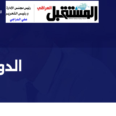
ال
الدو