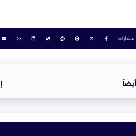
يضاً
إ