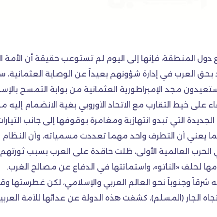
 دول المنطقة، فإنها إلى اليوم لم تستوعب حقيقة أن الأمة 
د بحق العرب في إدارة شؤونهم بعيداً عن الوصاية العثمانية، سو
تعيدون مجد الإمبراطورية العثمانية من بوابة التمسح بالإس
اء على خيط التقارب مع الاتحاد الأوروبي بغية الانضمام إليه
ديدة التي تبدو انتهازية ومغامرة بوقوفها إلى جانب التيارات 
 يعني أن التطرف واحد مهما تعددت مسمياته، وأن النظام التر
 الحرب العالمية الأولى، ظلت حاقدة على العرب بسبب ثورتهم
مامها لحلف «الناتو»، واستماتتها في الدفاع عن مصالح الغرب.
ه شرقاً وجنوباً نحو العالم العربي والإسلامي، لكن غطرستها 
جاه الجار (المسلم)، كشفت هذه الدولة عن عدائها للأمة العرب