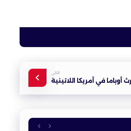
التالى
رث أوباما في أمريكا اللاتينية