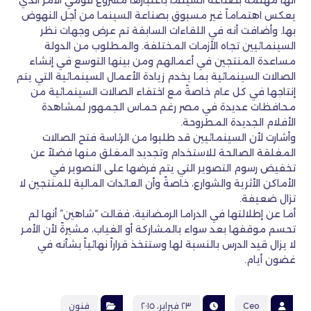
أنها مهتمة بصناعة السينما باعتبارها مشروع قومي الأمر الذي
يعكس اهتماماً غير مسبوق بصناعة السينما من أجل النهوض
بها. وأضافت أنه في اللقاءات السابقة تم عرض وجهات نظر
السينمائيين تجاه الأزمات المختلفة. والمطلوب من الدولة
مساعدة المنتجين في أعمالهم ومن بينها التوسع في إنشاء
الصالات السينمائية بما يخدم زيادة الأعمال السينمائية التي يتم
إنتاجها في كل عام خاصةً مع اختفاء الصالات السينمائية من
محافظات عديدة في مصر رغم حماس الجمهور لمشاهدة
الأفلام الجديدة المطروحة.
وأشارت لأن السينمائيين قد طلبوا من الرئاسة فتح الصالات
المغلقة الصالحة للاستخدام وتجديد المغلق منها فضلاً عن
تخفيض رسوم التصوير التي يتم فرضها على التصوير في
الأماكن الأثرية والشوارع، خاصةً وأن العائدات المالية للمنتجين لا
تزال ضعيفة.
أما عن إطلالتها في الدراما الرمضانية، فقالت “شاهين” أنها لم
تحسم موقفها بعد سواء بالمشاركة أو الغياب، مشيرةً لأن الأمر
لا يزال قيد الدرس بالنسبة لها وستتخذ قراراً نهائياً بشأنه في
غضون أيام.
Ceo
٢٣ فبراير، ٢٠١٥
فنون