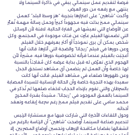
فرصةً لتقديم عمل سينمائي يبقي في ذاكرة السينما ولا
ينتهي مع رفعه من دور العرض.
وأكدت “شاهين” على اعتزازها بتجربة “هز وسط البلد” كعمل
سينمائي مميز بذلت فيه مجهوداً كبيراً وحمل رسالةً مهمة تُعبِّر
عن الأوضاع التي نعيشها في الفترة الحالية، لافتة لأن الرسائل
التي تضمنها الفيلم عبّرت عن فئات موجودة في المجتمع، وكل
شخص يمكن أن يرى نموذجاً أو أكثر يعرفهم خلال الفيلم.
وعن دورها في فيلم “ريجاتا” والضجة التي أثارها، قالت أنها
أُعجِبَت بالفيلم عندما قرأته لخصوصية دورها فيه، مشيرةً لأن
الهجوم الذي تعرّض له قبل بداية عرضه كان مُفاجئاً بالنسبة
لها، خاصةً وأن العمل لم يتضمن أي مشاهد تستحق الجدل.
وعن ظهورها صلعاء في مشاهد الفيلم، قالت أنها كانت
سعيدة بهذه التجربة خاصة وأن الحالة الإنسانية للسيدة المصابة
بالسرطان والتي تقوم بارتداء الحجاب لاخفاء صلعها لم تُذكر في
السينما بالعمق الموجود في “ريجاتا”، مشيدةً بقدرة المخرج
محمد سامي على تقديم فيلم مميز رغم سرعة إيقاعه وتعقد
أحداثه.
وحول اللقاءات الأخيرة التي شاركت فيها مع مستشارة الرئيس
لتدعيم صناعة السينما، أوضحت “شاهين” أن الرئاسة بالرغم من
انشغالها بقضايا مكافحة الإرهاب وتحسين أوضاع المصريين، إلا