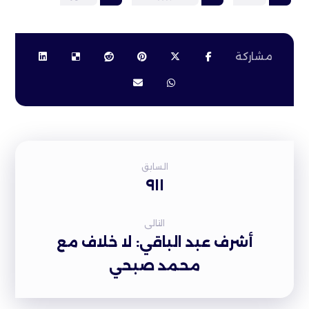
السابق
٩١١
التالى
أشرف عبد الباقي: لا خلاف مع
محمد صبحي