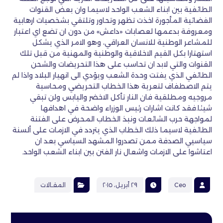
الطائفية بين ابناء الشعب الواحد لاسيما وان بعض القنوات
الفضائية المأجورة اخذت تظهر وتحاور وتلتقي بشخصيات ارهابية
ومعروفة بدعمها لعصابات «داعش» من دون ان تضع اي اعتبار
للمشاعر الوطنية للانسان العراقي، وهو الامر الذي يشكل
استهتارا بكل القيم الاخلاقية والوطنية والمهنية من قبل تلك
القنوات والتي لابد ان تحاسب على هذا التحريضات والشحن
الطائفي الذي يفتت وحدة الشعب ويؤدي الى انهيار البلاد واذا لم
يتم الاصطفاف لتعرية هذا الخطاب التحريضي ومحاسبة
مروجيه ومطلقية فان النار تأكل الاخضر واليابس ولن تبقي
شيئا.فقد كانت اشارات رئيس الوزراء واضحة في اهدافها
لمواجهة حرب الشائعات ونبذ الخطاب المحرض على الفتنة
الطائفية لاسيما ذلك الخطاب الذي يتردد في الازمات على ألسنة
سياسيي الصدفة ممن تصدروا المشهد السياسي بعد ان
اعتاشوا على الازمات واشعال نار الفتن بين ابناء الشعب الواحد.
Ceo
٢٩ أبريل، ٢٠١٥
المقـالات