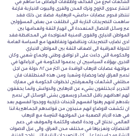
الشائعات اسرع من القذائف واطلاقات الرصاص ما ساهم في
انتشار عدوى النزوح وترك المدن والقرى والبيوت الانبارية فارغة
تنتظر قدوم عصابات «داعش» الارهابية، فضلا عن ذلك فقد
ساهمت التصريحات النارية التي انطلقت من بعض المسؤولين
عبر وسائل الاتصال المتعددة الى انهيار الثقة وانعدامها بين
المواطن الانباري والقوى الامنية المتواجدة في المحافظة.فقد
ادى تضارب التصريحات وتناقضها وتقاطعها مع السياسة العامة
للدولة العراقية الى اضعاف الثقة بين المواطن الانباري
والحكومة التي جاءت على اثر توافق وطني واجماع شعبي وكان
الاحرى بهؤلاء السياسيين ان يدعموا الحكومة في اجراءاتها في
مواجهة عصابات الارهاب الوافدة من اكثر من ٨٢ دولة من اجل
تدمير العراق ارضا وحضارة وشعبا، ومن هذه المنطلقات فان
مطلقي الشائعات والمعرقلين لخطوات الحكومة في معارك
التحرير، لايختلفون بشيء عن الارهابين والدواعش وانما يحققون
لهم اهدافهم باقل الخسائر ويسعون بشتى الوسائل الى تدمير
بلادهم لانهم رهنوا انفسهم لأجندات خارجية ووجدوا انفسهم بعد
ان تكشفت الاوضاع انهم منبذون من قواعدهم الجماهيرية.اننا
في هذه الايام الصعبة من المواجهة الشرسة مع الارهاب
العالمي نحتاج الى وحدة الصف والكلمة والموقف في دعم
الانتصارات وتعزيزها في مختلف مدن العراق، والى عزل الاصوات
النشاز ومحاسبتها على كل التصريحات النارية التي تؤجج الفتنة