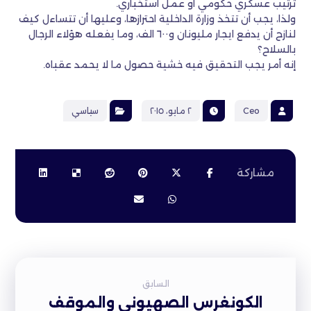
ترتيب عسكري حكومي أو عمل استخباري.
ولذا، يجب أن تتخذ وزارة الداخلية احترازها، وعليها أن تتساءل كيف
لنازح أن يدفع ايجار مليونان و٦٠٠ الف، وما يفعله هؤلاء الرجال
بالسلاح؟
إنه أمر يجب التحقيق فيه خشية حصول ما لا يحمد عقباه.
Ceo
٢ مايو، ٢٠١٥
سياسي
السابق
الكونغرس الصهيوني والموقف