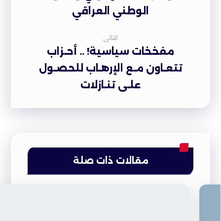
الوطني العراقي
التالى
مفخخات سياسية! .. أحـزاب
تتعـاون مـع الإرهـاب للحصـول
علـى تنـازلات
مقالات ذات صلة