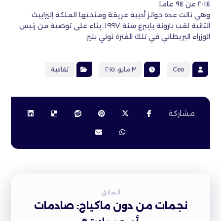
٢٠١٤ عن ٩٤ عاما.
وهي نالت عدة جوائز أدبية عريقة ومنحتها الملكة إليزابيث
الثانية لقب بارونة بايبرغ سنة ١٩٩٧، بناء على توصية من رئيس
الوزراء البريطاني في تلك الفترة توني بلير.
Ceo
٣ مايو، ٢٠١٥
ثقافية
السابق
نجمات من دون ماكياج: صادمات