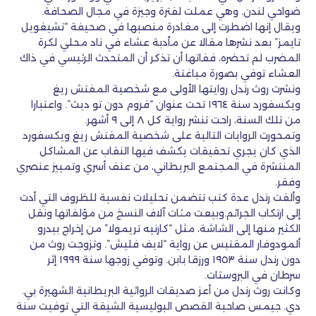
ضواحي لندن. وهي عملت لفترة وجيزة في مجال الصحافة.
ويقال إنها اضطرت إلى مغادرة منصبها في صحيفة “تشيغويل
تايمز” بعد نشرها مقالا عن مأدبة عشاء في ناد محلي لكرة
المضرب لم تحضره، ففاتها أن تذكر أن المتحدث الرئيسي في ذاك
العشاء توفي بصورة مباغتة.
ونشرت روث رندل روايتها الأولى مع شخصية المفتش ريغ
ويكسفورد سنة ١٩٦٤ تحت عنوان “فروم دون تو ديث”. واعتبارا
من تلك السنة، راحت تنشر رواية كل ٨ إلى ٩ أشهر.
وتمحورت الروايات التالية على شخصية المفتش ريغ ويكسفورد
الذي كان يجري تحقيقات يكشف فيها النقاب عن المشاكل
المنتشرة في المجتمع البريطاني، من عنف أسري وتمييز عنصري
وفقر.
وألفت رندل عدة كتب تتضمن تحليلات نفسية للظروف التي أدت
إلى ارتكاب الجرائم.وبيعت مئات آلاف النسخ من مؤلفاتها ونقل
الكثير منها إلى الشاشة، مثل “كارنيه تريمولا” من إخراج بيدرو
ألمودوفار المقتبس عن رواية “لايف فليش”. وتزوجت روث من
دون رندل سنة ١٩٥٣ ورزقا بابن. وتوفي زوجها سنة ١٩٩٩ إثر
سرطان في البروستات.
وكانت روث رندل من أعز صديقات الروائية البريطانية الشهيرة بي.
دي. جيمس صاحبة القصص البوليسية الشيقة التي توفيت سنة