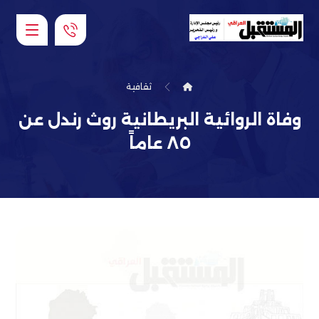
ثقافية
وفاة الروائية البريطانية روث رندل عن
٨٥ عاماً