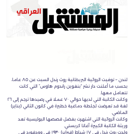
لندن – توفيت الروائية البريطانية روث رندل السبت عن ٨٥ عاما،
بحسب ما أعلنت دار نشر “بنغوين راندوم هاوس” التي كانت
تتعامل معها.
وكانت الكاتبة التي لديها حوالي ٧٠ عملا في رصيدها ترجم إلى ٢٦
لغة قد تعرضت لجلطة دماغية خطيرة في كانون الثاني (يناير)
الماضي.
وكانت الروائية التي اشتهرت بفضل قصصها البوليسية تعد
وريثة الكاتبة الكبيرة أغاتا كريستي.
ولدت روث رندل في ١٧ شباط (فبراير) ١٩٣٠ في وودفورد في