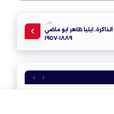
التالى
الذاكرة..ايليا ظاهر ابو ماضي
١٨٨٩-١٩٥٧