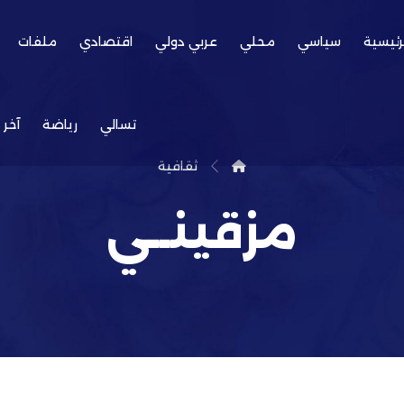
رئيسية
سياسي
محلي
عربي دولي
اقتصادي
ملفات
تسالي
رياضة
آخر 
ثقافية
مزقينــي