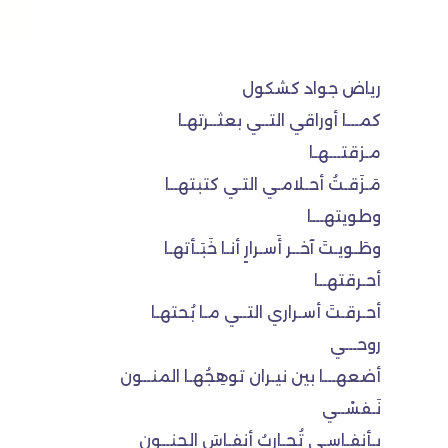
رياض جواد كشكول
كمـــا أوراقي التــي بعثــرتهـا
مـزقتـــهـا
مَـزَقـتُ أحـلامـي التـي كتبتهــا
وطويتهـــا
وطَـويـتَ آخــر أَسـرارٍ أنـا خَبَـأتهـا
أحـرقتهــا
أحـرقـتَ أسـراري التــي مـا بُحتهـا
روحـــي
أضعهـــا بين نيـران توهِجُهـا المنــون
نَـفسْــي
بـأنفـاسـي تُحـارِبُ أنفـاسَ الجنــون