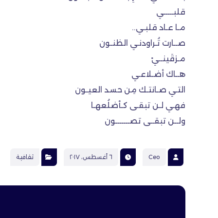
قلبـــــي
مـا عـاد قلبـي..
صــارت تُـراودنـي الظنـون
مـزقَينــيْ
هــاك أضـلاعـي
التـي صـانتـك مِن حسد العيـون
فهـي لـن تبقـى كـأضلُعهـا
ولــن تبقــى تصـــــــون
Ceo
٦ أغسطس، ٢٠١٧
ثقافية