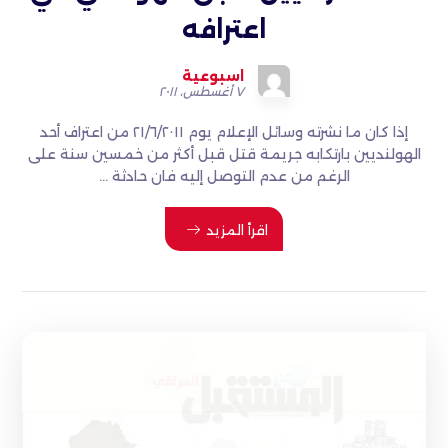
اعترافه
اسبوعية
٧ أغسطس، ٢٠١١
إذا كان ما نشرته وسائل الإعلام يوم ٢١/٦/٢٠١١ من اعتراف أحد
الهولنديين بارتكابه جريمة قتل قبل أكثر من خمسين سنة على
الرغم من عدم التوصل إليه فان حادثة ...
اقرأ المزيد