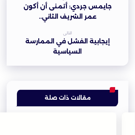
جايمس جردي: أتمنى أن أكون
عمر الشريف الثاني..
التالى
إيجابية الفشل في الممارسة
السياسية
مقالات ذات صلة