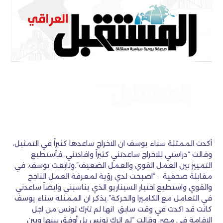
أكدت الممثلة سناء يوسف ان الاخراج ساعدها كثيراً في التمثيل،
وقالت “دراستي للاخراج ساعدتني كثيراً وافادتني، فأستطيع
التمييز بين العمل القوي والعمل الضعيف”.وتابعت يوسف، في
مقابلة صحفية ، “اصبحت لدي رؤية لمعرفة العمل الناجح
والقوي واستطيع اختيار السيناريو الذي يناسبني وايضاً ساعدني
في التعامل مع الكاميرا والحركة”.يذكر ان الممثلة سناء يوسف
كانت قد اكدت في وقت سابق انها لم تترك تونس من اجل
الاقامة في مصر، وقالت “لم اترك تونس بل أوفق بينها وبين