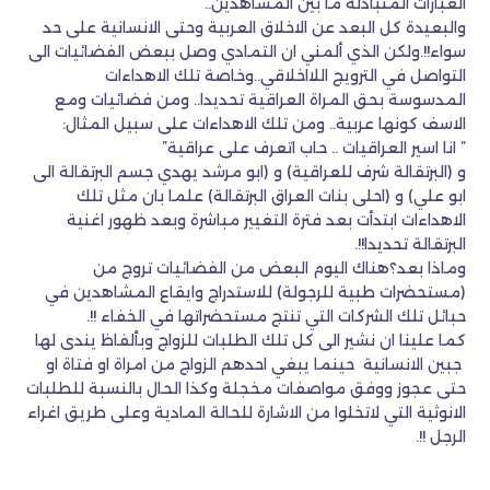
العبارات المتبادلة ما بين المشاهدين..
والبعيدة كل البعد عن الاخلاق العربية وحتى الانسانية على حد
سواء!!.ولكن الذي ألمني ان التمادي وصل ببعض الفضائيات الى
التواصل في الترويج اللااخلاقي..وخاصة تلك الاهداءات
المدسوسة بحق المراة العراقية تحديدا.. ومن فضائيات ومع
الاسف كونها عربية.. ومن تلك الاهداءات على سبيل المثال:
” انا اسير العراقيات .. حاب اتعرف على عراقية”
و (البرتقالة شرف للعراقية) و (ابو مرشد يهدي جسم البرتقالة الى
ابو علي) و (احلى بنات العراق البرتقالة) علما بان مثل تلك
الاهداءات ابتدأت بعد فترة التغيير مباشرة وبعد ظهور اغنية
البرتقالة تحديدا!!.
وماذا بعد؟هناك اليوم البعض من الفضائيات تروج من
(مستحضرات طبية للرجولة) للاستدراج وايقاع المشاهدين في
حبائل تلك الشركات التي تنتج مستحضراتها في الخفاء !!.
كما علينا ان نشير الى كل تلك الطلبات للزواج وبألفاظ يندى لها
جبين الانسانية حينما يبغي احدهم الزواج من امراة او فتاة او
حتى عجوز ووفق مواصفات مخجلة وكذا الحال بالنسبة للطلبات
الانوثية التي لاتخلوا من الاشارة للحالة المادية وعلى طريق اغراء
الرجل !!.