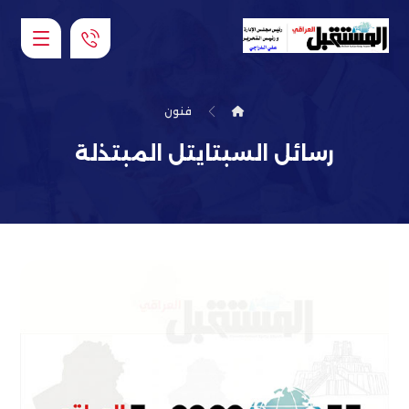
فنون
رسائل السبتايتل المبتذلة