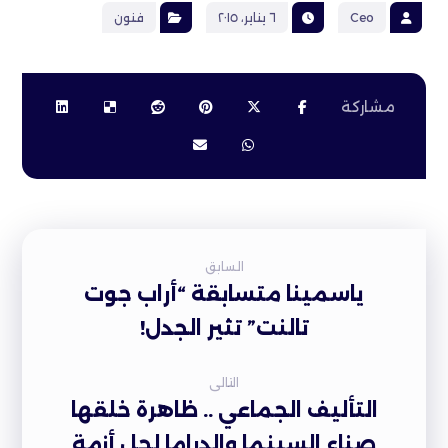
Ceo
٦ يناير، ٢٠١٥
فنون
السابق
ياسمينا متسابقة “أراب جوت
تالنت” تثير الجدل!
التالى
التأليف الجماعي .. ظاهرة خلقها
صناع السينما والدراما لحل أزمة