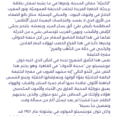
“الكتبيّة” مفاتن المدينة، وتبرزها في ما يشبه لمعان بطاقة
بريديّة: الخضرة الفريدة لنخلات الحديقة العموميّة، ونور المغرب
الباذخ في واجهات البيوت ، والمباني الرسميّة. مناخ بالغ الصفاء
من الأزرق الذي لا يفسد، والتجانسات البعيدة لجبل”ألأطلس”
المطعّمة بأبيض نقيّ. ألق يسكر المرء، وينعشه، يلتحم بحمّى
الرّقص والصّخب، ويهيئ الغريب للإحساس بشيء من الحريّة
ضائعا في هذا البلاط الشاسع المقام من أجل متعة الحواسّ،
وخدرها ذائبا في هذا الفراغ الخصب لهؤلاء البشر الغادين
والرائحين في حالة من التأهّب والفرح”.
مقبرة الخليفة
نفس هذا الدّفق الشعريّ نجده في النصّ الذي كتبه خوان
غويتيسيلو عن “مدينة الأموات” في القاهرة. وهو يختم هذا
النص على النّحو التالي:”إنه مشهد الغروب في مقبرة الخليفة
البالغة الجاذبيّة بقوّة ألوانها، وبتعارضاتها الخفيّة. وتبدو الشمس
الباهتة ألألوان، فاقدة دمها أمام حمرة المنابر، والقباب، والهواء
يعبق بنورانيّة المحيط، الفارق بين الأحياء وألأموت المكدسين
هؤلاء وأولئك في المدافن على نحو متوازن، والذين يحجبهم
الظلام شيئا فشيئا لم يعد ليمثّل أكثر من مسألة وقت،
وتفصيل جدّ بسيط”.
وكان خوان غويتيسيلو المولود في برشلونة عام ١٩٥١ قد