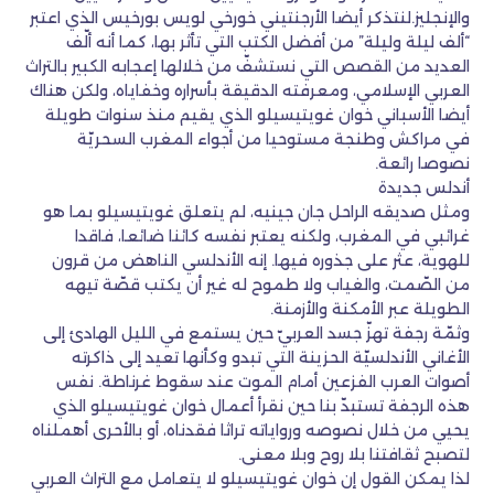
والإنجليز.لنتذكر أيضا الأرجنتيني خورخي لويس بورخيس الذي اعتبر
“ألف ليلة وليلة” من أفضل الكتب التي تأثر بها، كما أنه ألّف
العديد من القصص التي نستشفّ من خلالها إعجابه الكبير بالتراث
العربي الإسلامي، ومعرفته الدقيقة بأسراره وخفاياه، ولكن هناك
أيضا الأسباني خوان غويتيسيلو الذي يقيم منذ سنوات طويلة
في مراكش وطنجة مستوحيا من أجواء المغرب السحريّة
نصوصا رائعة.
أندلس جديدة
ومثل صديقه الراحل جان جينيه، لم يتعلق غويتيسيلو بما هو
غرائبي في المغرب، ولكنه يعتبر نفسه كائنا ضائعا، فاقدا
للهوية، عثر على جذوره فيها. إنه الأندلسي الناهض من قرون
من الصّمت، والغياب ولا طموح له غير أن يكتب قصّة تيهه
الطويلة عبر الأمكنة والأزمنة.
وثمّة رجفة تهزّ جسد العربيّ حين يستمع في الليل الهادئ إلى
الأغاني الأندلسيّة الحزينة التي تبدو وكأنها تعيد إلى ذاكرته
أصوات العرب الفزعين أمام الموت عند سقوط غرناطة. نفس
هذه الرجفة تستبدّ بنا حين نقرأ أعمال خوان غويتيسيلو الذي
يحيي من خلال نصوصه ورواياته تراثا فقدناه، أو بالأحرى أهملناه
لتصبح ثقافتنا بلا روح وبلا معنى.
لذا يمكن القول إن خوان غويتيسيلو لا يتعامل مع التراث العربي