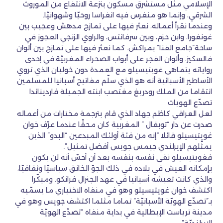
الإسلامي مثل مستشرق مسكون بنزعة الانتفاع من الموروث
الشرقي، وإنما هو منغرس فيه انغراسا روحيّا وشهوانيّا.
وعندما نقرأ أعماله، نعثر فيها على تمازج مدهش وعجيب بين
غونغورا، وابن حزم، وبين سرفانتس، والراوي الزنجي العجوز في
ساحة”جامع الفنا” بمراكش. كما نعثر فيها على تمازج بين ألوان
فالسكيز، وألوان الفجر على أبواب الصحراء المغربيّة.في إحدى
رواياته يتماهى غويتيسيلو مع العمدة دون خوليان الذي تروي
الأساطير الأسبانية أنه هو الذي سلّم مفاتيح أسبانيا للمسلمين
انتقاما من الملك رودريغ مغتصب ابنته الجميلة فارديناندا
تصدّع الهويات
لعل العراقي كاظم جهاد الذي قام بترجمة مختارات من أعماله
صدرت عن دار “توبقال ” المغربية كان محقّا عندما عرّف خوان
غويتيسيلو قائلا “إنه من فئة أولئك المبدعين “البدو” الذين
يمثّلهم الإيرلندي جيمس جويس أفضل تمثيل”.
فغويتيسيلو نفى نفسه بنفسه بعد أن أحسّ أنه لن يكون
بإمكانه العيش في بلاده في ذلك الجوّ الخانق سياسيّا وثقافيّا،
والذي كانت تعيشه أسبانيا في عهد الجنرال فرانكو. ومبكّرا
اكتشف خوان غويتيسيلو وهو في منفاه الاختياري ما يسمّيه
بـ”تصدّع الهويّة الأسبانيّة” تماما مثلما اكتشف جويس وهو في
مدينة ترياست الإيطالية في بداية منفاه “تصدّع الهويّة