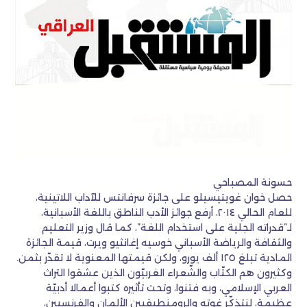
حسونة المصباحي
حصل خوان غويتيسيلو على جائزة سرفانتس للآداب اللاتينية،
للعام الحالي ٢٠١٤، أرفع جوائز الأدب الناطق باللغة الأسبانية،
لـ”قدراته الجلية على استخدام اللغة”، كما قال وزير التعليم
والثقافة والرياضة الأسباني خوسيه إغانثيو ويرت، قيمة الجائزة
المادية تبلغ ١٢٥ ألف يورو، ولكن قيمتها المعنوية لا تقدّر بثمن.
وكثيرون هم الكتّاب والشّعراء الغربيّون الذين عشقوا التراث
العربي الإسلامي، وبه فتنوا، وتحت تأثيره كتبوا أعمالا أدبيّة
عظيمة، لنتذكّر غوته والرومنطيقيين الألمان والفرنسيين،