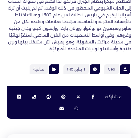
اصطدم مبكرا بنظام الجنرال فرانكو. لذا انضمّ في سنوات الشباب
إلى الحزب الشيوعي المحظور في ذلك الوقت. ثم لم يلبث أن ترك
أسبانيا ليقيم في باريس انطلاقا من عام ١٩٥٦. وهناك اختلط
بالأوساط الفكرية والثقافية، مرتبطا بعلاقات وطيدة بكل من
سارتر وسيمون دو بوفوار، ورولان بارت، ورايمون كينو وجان جينيه
وغيرهم، وفي أواسط التسعينات من القرن الماضي،استقرّ نهائيّا
في مدينة مراكش المغربيّة، وهو يعيش الآن متنقلا بينها وبين
طنجة وأسبانيا والولايات المتحدة الأميركيّة.
Ceo
٦ يناير، ٢٠١٥
ثقافية