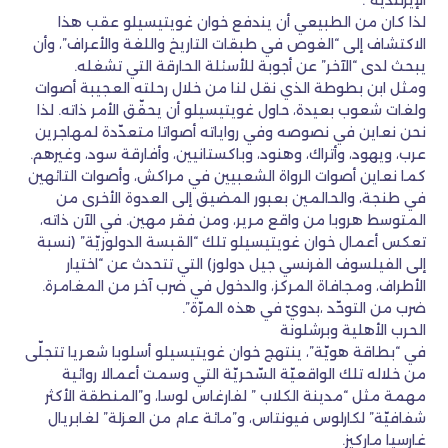
الإيرلنديّة”.
لذا كان من الطبيعي أن يندفع خوان غويتيسيلو عقب هذا
الاكتشاف إلى “الغوص في طبقات التاريخ واللغة والأعراف”، وأن
يبحث لدى “الآخر” عن أجوبة للأسئلة الحارقة التي تشغله.
ومثل ابن بطوطة الذي نقل لنا من خلال رحلته العجيبة أصوات
ولغات شعوب بعيدة، حاول غويتيسيلو أن يحقّق الأمر ذاته. لذا
نحن نعاين في نصوصه وفي رواياته أصواتا متعدّدة لمهاجرين
عرب، ويهود، وأتراك، وهنود، وباكستانيين، وأفارقة سود، وغيرهم.
كما نعاين أصوات الرواة الشعبيين في مراكش، وأصوات التائهين
في طنجة، والحالمين بعبور المضيق إلى العدوة الأخرى من
المتوسط هروبا من واقع مرير، ومن فقر مهين. في الآن ذاته،
تعكس أعمال خوان غويتيسيلو تلك “القبسة الدولوزيّة” (نسبة
إلى الفيلسوف الفرنسي جيل دولوز) التي تتحدث عن “اختيار
الأطراف، ومجافاة المركز، والدخول في ضرب آخر من المغامرة.
ضرب من التوحّد ،بدويّ في هذه المرّة”.
الحرب الأهلية وبرشلونة
في “بطاقة هويّة”، ينتهج خوان غويتيسيلو أسلوبا شعريا تتجلّى
من خلاله تلك الواقعيّة السّحريّة التي وسمت أعمالا روائية
مهمة مثل “مدينة الكلاب ” لفارغاس لوسا، و”المنطقة الأكثر
شفافيّة” لكارلوس فيونتاس، و”مائة عام من العزلة” لغابريال
غارسيا ماركيز.