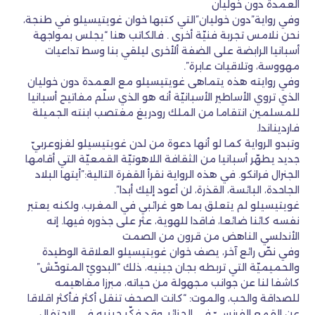
العمدة دون خوليان
وفي رواية”دون خوليان”التي كتبها خوان غويتيسيلو في طنجة،
نحن نلامس تجربة فنيّة أخرى . فالكاتب هنا “يجلس بمواجهة
أسبانيا الرابضة على الضفة ألأخرى ليلقي بنا وسط تداعيات
مهووسة، وتلاقيات عابرة”.
وفي روايته هذه يتماهى غويتيسيلو مع العمدة دون خوليان
الذي تروي الأساطير الأسبانيّة أنه هو الذي سلّم مفاتيح أسبانيا
للمسلمين انتقاما من الملك رودريغ مغتصب ابنته الجميلة
فارديناندا.
وتبدو الرواية كما لو أنها دعوة من لدن غويتيسيلو لغزوعربيّ
جديد يطهّر أسبانيا من الثقافة اللاهوتيّة القمعيّة التي أقامها
الجنرال فرانكو. في هذه الرواية نقرأ القفرة التالية:”أيتها البلاد
الجاحدة، البائسة، القذرة، لن أعود إليك أبدا”.
غويتيسيلو لم يتعلق بما هو غرائبي في المغرب، ولكنه يعتبر
نفسه كائنا ضائعا، فاقدا للهوية، عثر على جذوره فيها. إنه
الأندلسي الناهض من قرون من الصمت
وفي نصّ رائع آخر، يصف خوان غويتيسيلو العلاقة الوطيدة
والحميميّة التي تربطه بجان جينيه، ذلك “البدويّ المتوحّش”
كاشفا لنا عن جوانب مجهولة من حياته، مبرزا مفاهيمه
للصداقة والحب، والموت: “كانت الصحف تنقل أكثر فأكثر اقلاقا
عن القمع الفرنسيّ في الجزائر. وقد فكّر جينيه في الاحتفال