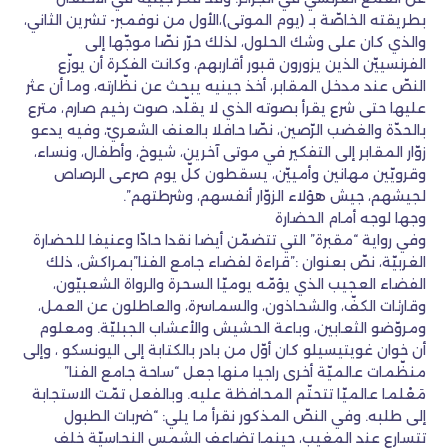
بطريقته الخاصّة بـ (يوم الموتى)،الأول من نوفمبر- تشرين الثاني،
والذي كان على وشك الحلول، لذلك حرّر نصّا موجّها إلى
الفرنسييّن الذين يزورون قبور أقاربهم، وكانت الفكرة أن يوزّع
النصّ عند مدخل المقابر، أخذ جينيه يبحث عن نظّارته، وما أن عثر
عليها حتى شرع يقرأ بصوته الذي لا يقلّد، صوت رخيم صارم، مترع
بالحدّة والغضب الرّصين، نصّا حافلا بالعنف الشعريّ، وفيه يدعو
زوّار المقابر إلى التفكير في موتى آخرين، شيوخ، وأطفال، ونساء،
وقرويّين مهانين وأمييّن، يسقطون كلّ يوم صرعى الرصاص
لجيشهم، جيش هؤلاء الزوّار أنفسهم، وشرطتهم”.
وجها لوجه أمام الحضارة
وفي رواية “مقبرة” التي تتضمّن أيضا نقدا حادّا وعنيفا للحضارة
الغربيّة، نصّ بعنوان :”قراءة لفضاء جامع الفنا”بمراكش، ذلك
الفضاء العجيب الذي يؤمّه يوميّا السحرة والرواة الشعبيّون،
وقارئات الكفّ، والشحاذون، والسماسرة، والعاطلون عن العمل،
ومروّضو الثعابين، وباعة الحشيش والأعشاب الجبليّة. ومعلوم
أن خوان غويتيسيلو كان أوّل من بادر بالكتابة إلى اليونسكو ، وإلى
منظّمات عالميّة أخرى راجيا منها جعل “ساحة جامع الفنا”
مَعْلما عالميّا تتحتّم المحافظة عليه. وبالفعل تمّت الاستجابة
إلى طلبه. وفي النصّ المذكور نقرأ ما يلي: “ضربات الطبول
تتسارع عند المغيب، حينما تضاعف الشمس النحاسيّة خلف