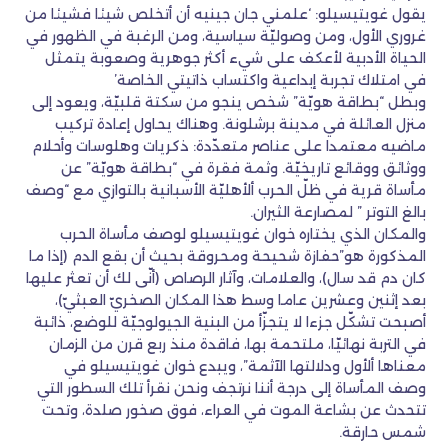
يقول غويتيسيلو: ‘علمني جان جينيه أن أتخلص شيئا فشيئا من
غروري الأول، ومن وصوليّة سياسية، ومن الرغبة في الظهور في
الحياة الأدبية لأعكف على شيء أكثر جوهرية وصعوبة يتمثل
في امتلاك تجربة إبداعية واكتساب ذاتيتي الخاصة’
وبطل “بطاقة هويّة” شخص ينجو من سكتة قلبيّة، ويعود إلى
منزل العائلة في مدينة برشلونة. وهناك يحاول إعادة تركيب
ماضيه معتمدا على عناصر متعدّدة: ذكريات وهلوسات وأحلام
ووثائق ووقائع تاريخيّة. وثمة فقرة في “بطاقة هويّة” عن
مأساة قرية في ظلّ الحرب ألأهليّة الأسبانية بالتوازي مع “وصف
بالغ التوتر ” لمصارعة الثيران.
والمكان الذي يختاره خوان غويتيسيلو لوصف مأساة الحرب
المذكورة هو”حفازة شحيحة ومحروقة بحيث أن بقع الدم (إذا ما
كان دم قد سال)، والعلامات، وآثار الرصاص (أنّى لك أن تعثر عليها
بعد إثنين وعشرين عاما وسط هذا المكان الصخريّ العبثيّ)،
أصبحت تشكّل جزءا لا يتجزّأ من البنية الجيولوجيّة للوضع، ذائبة
في التربة نهائيّا، ملتحمة بها، فاقدة منذ ربع قرن من الزمان
معناها ألأول ودلالتها الآثمة”، ويبدع خوان غويتيسيلو في
وصف المأساة إلى درجة أننا نرتجف ونحن نقرأ تلك السطور التي
تتحدث عن بشاعة الموت في العراء، فوق صخور صلدة، وتحت
شمس حارقة.