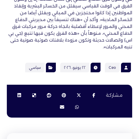
الفرق في الوقت القياسي سيقلل من الخسائر البشرية وإنقاذ
المواطنين إذا كانوا محتجزين في المباني ويقلل أيضا من
الخسائر المادية». وأكد أن «هناك تنسيقاً بين مديريتي الدفاع
المدني والمرور لإعطاء أفضلية باتجاه حركة مرور مركبات فرق
الدفاع المدني»، منوهاً بأن «هذه الفرق يكون فيها تتبع (جي بي
اس) واتصالات حديثة وتكون مزودة بلافتات ضوئية صوتية حتى
تنبه المركبات».
Ceo
٢٢ يونيو، ٢٠٢٦
سياسي