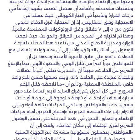
ومنها فرق الإطفاء والإنقاذ والاستغاثة، عبر أحدث دورات تدريبية
وبتقنيات متعددة». وأضاف، أن «فصل الصيف يشهد ارتفاعاً في
درجات الحرارة وتذبذباً في التيار الكهربائي، حيث عملنا في
الاستجابة وفق المقاييس، إذ إن استجابة فرق الدفاع المدني
تكون من ٥ إلى ٧ دقائق وفق البروتوكولات المعتمدة عالمياً،
وهذا تم اختباره في العديد من الحرائق والحوادث، حيث نجحت
الوزارة ومديرية الدفاع المدني من تنفيذ هذا المطلب لسرعة
الوصول إلى أماكن الحرائق».وأشار إلى أن «مسؤولية التعامل مع
الحوادث لا تقع على عاتق الأجهزة الأمنية وحدها، بل أن
للمواطنين دوراً كبيراً من خلال الوعي والخطوة الأولى تبدأ بالإبلاغ
السريع عن الحادث»، مبيناً أن «المديرية تتلقى أحياناً اتصالات
وبلاغات عديدة على الحادث ذاته، ويتم دمجها ضمن بلاغ واحد
خاص بالمنطقة المعنية».وتابع أن «ما نلاحظه خلال الزخم
المروري في كل الدول يتم إفراغ السايد الأيسر تماماً عند مرور
سيارة إسعاف أو إطفاء أو شرطة متوجهة إلى مهمة أو حادث
معين»، داعياً «المواطنين وسائقي المركبات بكافة أنواعها إلى
الالتزام بإجراءات السلامة المرورية وإفساح الطريق أمام مركبات
الإطفاء والتعاون الجدي في هذه المرحلة حتى نحقق الوصول
السريع لفرق الإطفاء إلى مكان الحادث». ولفت إلى أن
«المواطنين يتحملون مسؤولية مشتركة مع الأجهزة الأمنية
في وصول فرق الدفاع المدني إلى مكان الحادث، إذ إن وصول