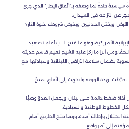
ياسيةً حادةً لما وصفه بـ”اتّفاق الإطار” الذي جرى
عجز عن انتزاعه في الميدان.
الأرض، ويقتل المدنيين، ويفرض شروطه بقوة النار؟
يرانية الأمريكية، وهو ما فتح البابَ أمام تصعيد
قًا.ومن أبرز ما ركز عليه الشيخ نعيم قاسم حديثه
سوية بضمان سلامة الأراضي اللبنانية وسيادتها، مع
 فرَّطت بهذه الورقة واتجهت إلى اتّفاقٍ يمنحُ
ى أدَاة ضغط دائمة على لبنان، ويجعل العدوّ وصيًّا
لكل الخطوط الوطنية والسيادية.
عنة الاحتلال وإطالة أمده، وربما فتح الطريق أمام
مؤقتة إلى أمر واقع.