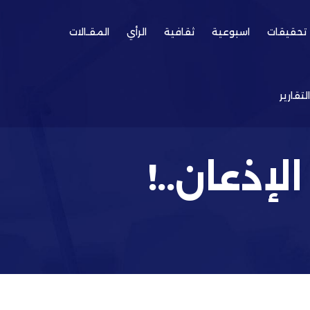
تحقيقات
اسبوعية
ثقافية
الرأي
المقـالات
التقارير
لإذعان..!