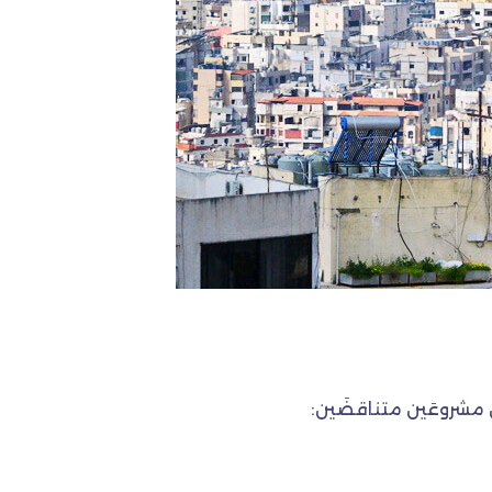
 مشروعَين متناقضَين: