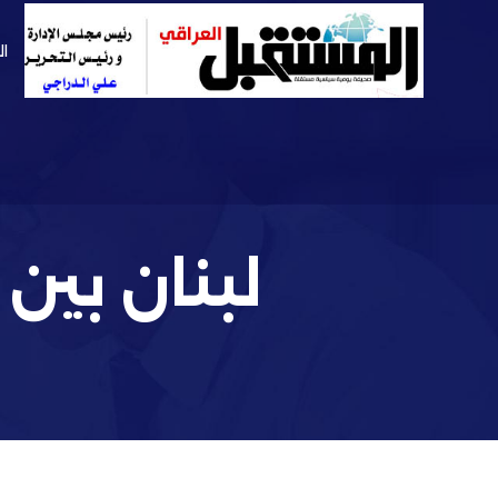
ال
لبنان بين 