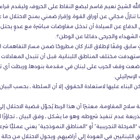
لله الشيخ نعيم قاسم ليضع النقاط على الحروف، وليقدم قراءةً س
ا تنازلٌ مجاني عن أوراق القوة، وإقرار ضمني بمنح الاحتلال ما 
عي الدفاع عن السيادة أن تدخل مفاوضات مباشرة مع عدوٍ يحتل 
 الشهداء والجرحى دفاعًا عن الوطن؟.
سابق، وقفًا لإطلاق النار كان مطروحًا ضمن مسار التفاهمات الإ
تهدفت مختلف المناطق اللبنانية، قبل أن تتبدل المعادلات لاح
أنها وضعت وقف الحرب على لبنان في مقدمة بنودها، وربطت أي ت
لإسرائيلي.
 البناء عليها لاستعادة الحقوق، إلا أن السلطة ـ بحسب البيان ـ
ة سلاح المقاومة، معتبرًا أن هذا الربط يُحوّل قضية الاحتلال إل
يعة عدم تنفيذ شروطه، وهو ما يشكل ـ وفق البيان ـ تجاوُزًا 
 “المرحلة التجريبية” أَو “المناطق النموذجية” يعني عمليًّا شر
للبنانيين في العودة إلى أراضيهم، ويحول الاحتلال من حالة 