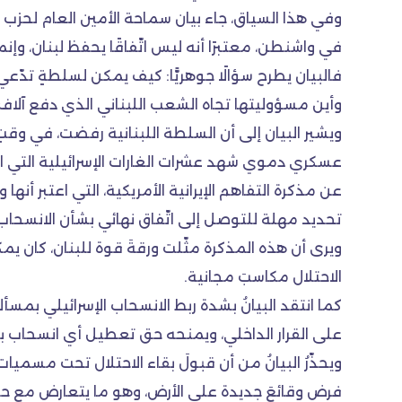
وفي هذا السياق، جاء بيان سماحة الأمين العام لحزب ا
في واشنطن، معتبرًا أنه ليس اتّفاقًا يحفظ لبنان، وإنم
فالبيان يطرح سؤالًا جوهريًّا: كيف يمكن لسلطةٍ تدّ
وأين مسؤوليتها تجاه الشعب اللبناني الذي دفع آلاف
ويشير البيان إلى أن السلطة اللبنانية رفضت، في وقتٍ 
عسكري دموي شهد عشرات الغارات الإسرائيلية التي اس
عن مذكرة التفاهم الإيرانية الأمريكية، التي اعتبر 
تحديد مهلة للتوصل إلى اتّفاق نهائي بشأن الانسحاب ا
ويرى أن هذه المذكرة مثّلت ورقةَ قوة للبنان، كان يمكن
الاحتلال مكاسبَ مجانية.
كما انتقد البيانُ بشدة ربط الانسحاب الإسرائيلي بمسأل
على القرار الداخلي، ويمنحه حق تعطيل أي انسحاب بذر
ويحذّرُ البيانُ من أن قبولَ بقاء الاحتلال تحت مسميات
فرض وقائعَ جديدة على الأرض، وهو ما يتعارض مع حق ا