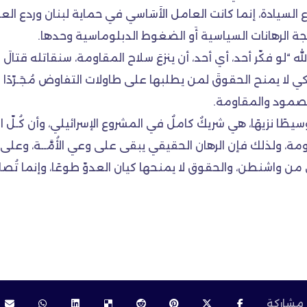
اع السيادة، إنما كانت العامل الأَسَاسي في حماية لبنان وردع ال
 الرهانات السياسية أَو الضغوط الدبلوماسية وحدها.
 فكّر أحد، أي أحد، أن ينزعَ سلاح المقاومة، سنقاتله قتالَ ال
ي لا يمنح الحقوقَ لمن يطلبها على طاولات التفاوض مُجَـرّدًا
لصمود والمقاومة.
طًا نزيهًا، هي شريكٌ كاملٌ في المشروع الإسرائيلي، وأن كُـلّ ا
، ولذلك فإن الرهان الحقيقي يبقى على وعي الأُمَّــة، وعلى ث
دى من واشنطن، والحقوق لا يمنحها كيان العدوّ طوعًا، وإنما تُصا