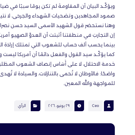
ويؤكّـد البيان أن المقاومةَ لم تكن يومًا سببًا في ضي
صمود المجاهدين وتضحيات الشهداء والجرحى، لا نتيجة
وهنا نستحضر قول الشهيد الأسمى السيد حسن نصرالله “لو
إن التجاربَ في منطقتنا أثبتت أن العدوّ الصهيو أمريك
بينما يحسب ألف حساب للشعوب التي تمتلك إرادَة ا
كما يؤكّـد سيد القول والفعل دائمًا أن أمريكا ليست وسي
خدمة الاحتلال، لا على أَسَاس إنصاف الشعوب المظلومة
واضحًا: فالأوطان لا تُحمى بالتنازلات، والسيادة لا تُه
للمواجهة والله المعين.
Ceo
٢٩ يونيو، ٢٠٢٦
الرأي