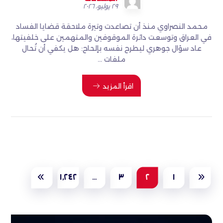
٢٩ يوليو، ٢٠٢٦
‏محمد النصراوي منذ أن تصاعدت وتيرة ملاحقة قضايا الفساد
في العراق وتوسعت دائرة الموقوفين والمتهمين على خلفيتها،
عاد سؤال جوهري ليطرح نفسه بإلحاح: هل يكفي أن تُحال
ملفات ...
اقرأ المزيد
١٬٢٤٢
…
٣
٢
١